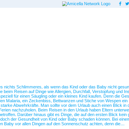
 es nichts Schlimmeres, als wenn das Kind oder das Baby nicht gesund
beim Reisen auf Dinge wie Allergien, Durchfall, Verstopfung und Inse
ziell für einen Säugling oder ein kleines Kind kaufen. Denn die Ges
len Malaria, ein Zeckenbiss, Bettwanzen und Stiche von Wespen ein 
so starke Abwehrkräfte. Man sollte vor dem Urlaub auch einen Blick i
erien nachzuholen. Beim Reisen in den Urlaub haben Eltern unterwegs
etroffen. Darüber hinaus gibt es Dinge, die auf den ersten Blick kei
 jedoch der Gesundheit von Kind oder Baby schaden können. Bei ein
n Baby vor allen Dingen auf den Sonnenschutz achten, denn die…