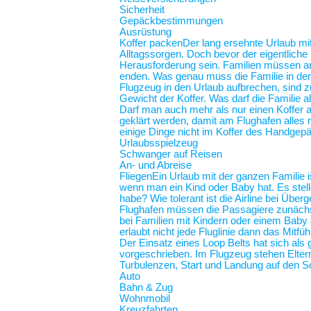
Sicherheit
Gepäckbestimmungen
Ausrüstung
Koffer packen
Der lang ersehnte Urlaub mit
Alltagssorgen. Doch bevor der eigentliche
Herausforderung sein. Familien müssen an 
enden. Was genau muss die Familie in de
Flugzeug in den Urlaub aufbrechen, sind z
Gewicht der Koffer. Was darf die Familie
Darf man auch mehr als nur einen Koffer 
geklärt werden, damit am Flughafen alles r
einige Dinge nicht im Koffer des Handgep
Urlaubsspielzeug
Schwanger auf Reisen
An- und Abreise
Fliegen
Ein Urlaub mit der ganzen Familie i
wenn man ein Kind oder Baby hat. Es stel
habe? Wie tolerant ist die Airline bei Üb
Flughafen müssen die Passagiere zunächst
bei Familien mit Kindern oder einem Baby an
erlaubt nicht jede Fluglinie dann das Mit
Der Einsatz eines Loop Belts hat sich als 
vorgeschrieben. Im Flugzeug stehen Elt
Turbulenzen, Start und Landung auf de
Auto
Bahn & Zug
Wohnmobil
Kreuzfahrten