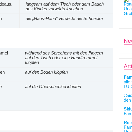
adeaus.
langsam auf dem Tisch oder dem Bauch
des Kindes vorwärts kriechen
m
die „Haus-Hand“ verdeckt die Schnecke
Ne
mmel
während des Sprechens mit den Fingern
auf den Tisch oder eine Handtrommel
klopfen
Art
den
auf den Boden klopfen
Fam
alle
e
auf die Oberschenkel klopfen
LUD
: Si
den 
Ski
Fami
Rei
Fami