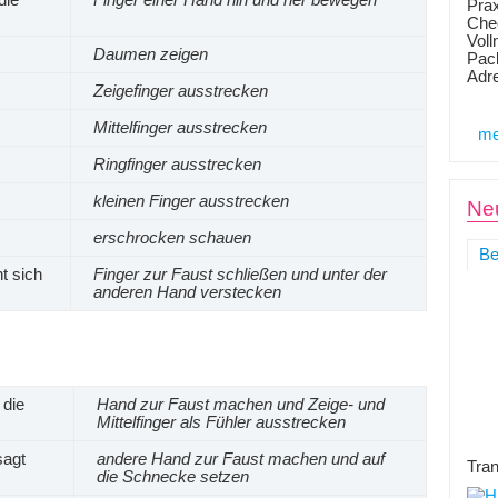
die
Finger einer Hand hin und her bewegen
Prax
Chec
Voll
Daumen zeigen
Pack
Adr
Zeigefinger ausstrecken
Mittelfinger ausstrecken
me
Ringfinger ausstrecken
kleinen Finger ausstrecken
Neu
erschrocken schauen
Be
t sich
Finger zur Faust schließen und unter der
anderen Hand verstecken
 die
Hand zur Faust machen und Zeige- und
Mittelfinger als Fühler ausstrecken
sagt
andere Hand zur Faust machen und auf
Tran
die Schnecke setzen