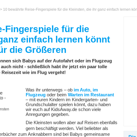
> 10 bewährte Reise-Fingerspiele für die Kleinsten, die ihr ganz einfach lernen kö
-Fingerspiele für die
 ganz einfach lernen könnt
ür die Größeren
önnen sich Babys auf der Autofahrt oder im Flugzeug
ch nicht - schließlich habt ihr jetzt ein paar tolle
e Reisezeit wie im Flug vergeht!
Was ihr unterwegs – ob
im Auto
,
im
Flugzeug
oder beim
Warten im Restaurant
– mit euren Kindern im Kindergarten- und
Grundschulalter spielen könnt, dazu haben
insten
wir euch auf KidsAway.de schon viele
Anregungen gegeben.
Die Kleinsten wollen aber auf Reisen ebenfalls
gern beschäftigt werden. Viel beliebter als
ilderbücher zum Anknabbern sind bei Babys gemeinsame