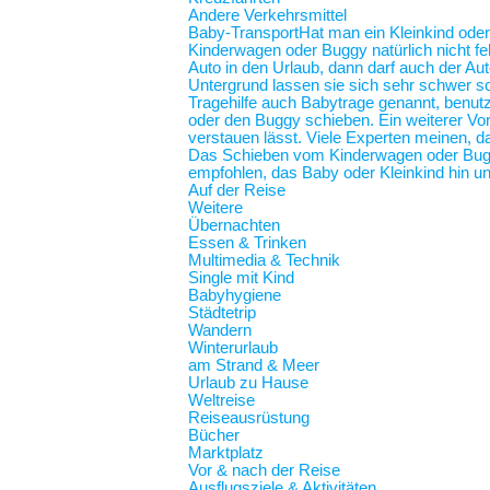
Andere Verkehrsmittel
Baby-Transport
Hat man ein Kleinkind oder
Kinderwagen oder Buggy natürlich nicht feh
Auto in den Urlaub, dann darf auch der Au
Untergrund lassen sie sich sehr schwer sc
Tragehilfe auch Babytrage genannt, benut
oder den Buggy schieben. Ein weiterer Vort
verstauen lässt. Viele Experten meinen, d
Das Schieben vom Kinderwagen oder Buggy
empfohlen, das Baby oder Kleinkind hin und
Auf der Reise
Weitere
Übernachten
Essen & Trinken
Multimedia & Technik
Single mit Kind
Babyhygiene
Städtetrip
Wandern
Winterurlaub
am Strand & Meer
Urlaub zu Hause
Weltreise
Reiseausrüstung
Bücher
Marktplatz
Vor & nach der Reise
Ausflugsziele & Aktivitäten