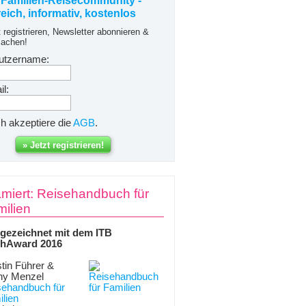
 Familien-Reisecommunity -
freich, informativ, kostenlos
t registrieren, Newsletter abonnieren &
achen!
utzername:
l:
ch akzeptiere die
AGB
.
miert: Reisehandbuch für
ilien
gezeichnet mit dem ITB
hAward 2016
tin Führer &
ny Menzel
sehandbuch für
lien