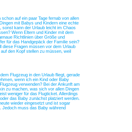
h schon auf ein paar Tage fernab von allen
n Dingen mit Babys und Kindern eine echte
, sonst kann der Urlaub leicht im Chaos
essen? Wenn Eltern und Kinder mit dem
genaue Richtlinien über Größe und
fer für das Handgepäck der Familie sein?
All diese Fragen müssen vor dem Urlaub
r auf den Kopf stellen zu müssen, weil
 dem Flugzeug in den Urlaub fliegt, gerade
nehmen, wenn ich ein Kind oder Baby
im Flugzeug verwenden? Bei der Ankunft am
in zu machen, was sich vor allen Dingen
ist weniger für das Flugticket. Allerdings
 oder das Baby zunächst platziert werden.
heute wieder eingesetzt und ist sogar
ng. Jedoch muss das Baby während