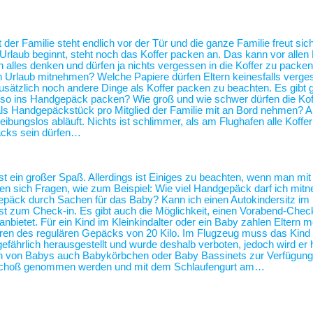
 der Familie steht endlich vor der Tür und die ganze Familie freut sic
 Urlaub beginnt, steht noch das Koffer packen an. Das kann vor alle
alles denken und dürfen ja nichts vergessen in die Koffer zu packen
n Urlaub mitnehmen? Welche Papiere dürfen Eltern keinesfalls verg
usätzlich noch andere Dinge als Koffer packen zu beachten. Es gibt 
 also ins Handgepäck packen? Wie groß und wie schwer dürfen die Kof
als Handgepäckstück pro Mitglied der Familie mit an Bord nehmen? 
eibungslos abläuft. Nichts ist schlimmer, als am Flughafen alle Koffe
äcks sein dürfen…
st ein großer Spaß. Allerdings ist Einiges zu beachten, wenn man mit
len sich Fragen, wie zum Beispiel: Wie viel Handgepäck darf ich mit
ergepäck durch Sachen für das Baby? Kann ich einen Autokindersitz 
 zum Check-in. Es gibt auch die Möglichkeit, einen Vorabend-Check
bietet. Für ein Kind im Kleinkindalter oder ein Baby zahlen Eltern me
führen des regulären Gepäcks von 20 Kilo. Im Flugzeug muss das Kind
gefährlich herausgestellt und wurde deshalb verboten, jedoch wird er 
ern von Babys auch Babykörbchen oder Baby Bassinets zur Verfügu
n Schoß genommen werden und mit dem Schlaufengurt am…