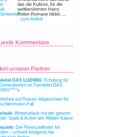
das die Kulisse, für die
weltberühmten Harry
Potter-Romane bildet, ...
zum Artikel
ueste Kommentare
ikel unserer Partner
ilotel DAS LUDWIG
: Erholung für
 Generationen im Familotel DAS
WIG****s
cherheit auf Reisen: Abgesichert für
schlimmsten Fall
urlaub
: Winterurlaub mit der ganzen
lie: Spaß & Action am Wilden Kaiser
seziele
: Der Reisezielfinder für
lien – schnell kindgerechte