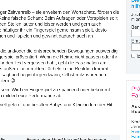
Die
hil
tiger Zeitvertreib – sie erweitern den Wortschatz, fördern die
Jetz
Keine falsche Scham: Beim Aufsagen oder Vorspielen sollt
mitm
den Stellen lauter und leiser werden und gern auch
Ben
häufiger ihr ein Fingerspiel gemeinsam spielt, desto
hen und -spielen und gewinnt dadurch auch an
Emai
elodie und/oder die entsprechenden Bewegungen auswendig
I
gerspiel präsentiert. Wenn die Reime nicht passen oder ihr
hr den Text vergessen habt, geht die Faszination am
gs außer einem milden Lächeln keine Reaktion kommt:
hr sagt und beginnt irgendwann, selbst mitzusprechen.
lern 😉
Prä
g sein: Wird ein Fingerspiel zu spannend oder bekommt
Fam
nn mildert eure Performance ab.
ell gelernt und bei allen Babys und Kleinkindern der Hit –
Aus
Buc
Kers
Jen
Rei
Fami