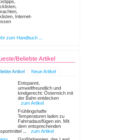
istipps,
klisten,
machten,
listen, Internet-
essen
hr zum Handbuch ...
este/Beliebte Artikel
liebte Artikel
Neue Artikel
Entspannt,
umweltfreundlich und
kindgerecht: Österreich mit
der Bahn entdecken
zum Artikel
Frühlingshafte
Temperaturen laden zu
Fahrradausflügen ein. Mit
dem entsprechenden
sportmittel ...
zum Artikel
Großbritannien, das Land,