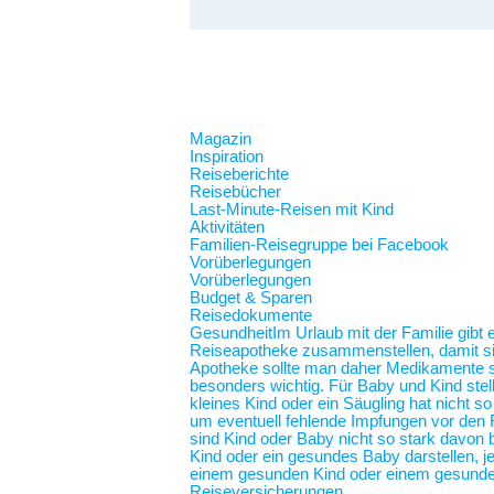
Magazin
Inspiration
Reiseberichte
Reisebücher
Last-Minute-Reisen mit Kind
Aktivitäten
Familien-Reisegruppe bei Facebook
Vorüberlegungen
Vorüberlegungen
Budget & Sparen
Reisedokumente
Gesundheit
Im Urlaub mit der Familie gibt
Reiseapotheke zusammenstellen, damit sie 
Apotheke sollte man daher Medikamente spe
besonders wichtig. Für Baby und Kind stel
kleines Kind oder ein Säugling hat nicht 
um eventuell fehlende Impfungen vor den F
sind Kind oder Baby nicht so stark davon b
Kind oder ein gesundes Baby darstellen,
einem gesunden Kind oder einem gesunde
Reiseversicherungen