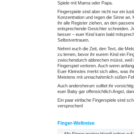
Spiele mit Mama oder Papa.
Fingerspiele sind aber nicht nur ein lus
Konzentration und regen die Sinne an. 
ihr alle Register ziehen, an den passen
entsprechende Gesichter schneiden. Je 
besser – euer Kind kann bald mitsprec
Selbstvertrauen.
Nehmt euch die Zeit, den Text, die M
zu lernen, bevor ihr eurem Kind ein Fin
zwischendurch abbrechen müsst, weil i
Fingerspiel verloren. Auch wenn anfan
Euer Kleinstes merkt sich alles, was i
Meistens mit unnachahmlich süßen Feh
Auch andersherum solltet ihr vorsichti
euer Baby gar offensichtlich Angst, da
Ein paar einfache Fingerspiele sind schn
versprochen!
Finger-Weltreise