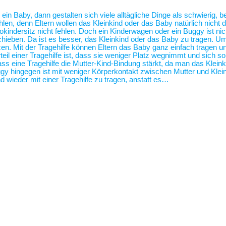
 ein Baby, dann gestalten sich viele alltägliche Dinge als schwierig,
len, denn Eltern wollen das Kleinkind oder das Baby natürlich nicht 
tokindersitz nicht fehlen. Doch ein Kinderwagen oder ein Buggy ist 
hieben. Da ist es besser, das Kleinkind oder das Baby zu tragen. U
zen. Mit der Tragehilfe können Eltern das Baby ganz einfach tragen
eil einer Tragehilfe ist, dass sie weniger Platz wegnimmt und sich s
ass eine Tragehilfe die Mutter-Kind-Bindung stärkt, da man das Klei
 hingegen ist mit weniger Körperkontakt zwischen Mutter und Klei
 wieder mit einer Tragehilfe zu tragen, anstatt es…