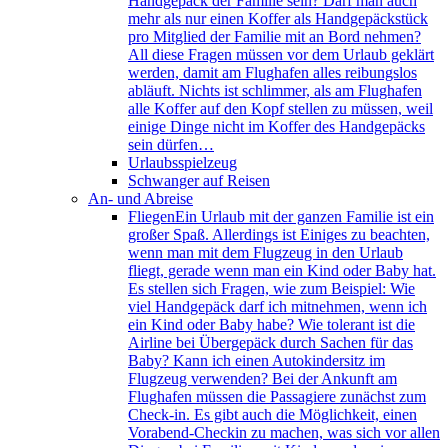
Handgepäck der Familie sein? Darf man auch
mehr als nur einen Koffer als Handgepäckstück
pro Mitglied der Familie mit an Bord nehmen?
All diese Fragen müssen vor dem Urlaub geklärt
werden, damit am Flughafen alles reibungslos
abläuft. Nichts ist schlimmer, als am Flughafen
alle Koffer auf den Kopf stellen zu müssen, weil
einige Dinge nicht im Koffer des Handgepäcks
sein dürfen…
Urlaubsspielzeug
Schwanger auf Reisen
An- und Abreise
Fliegen
Ein Urlaub mit der ganzen Familie ist ein
großer Spaß. Allerdings ist Einiges zu beachten,
wenn man mit dem Flugzeug in den Urlaub
fliegt, gerade wenn man ein Kind oder Baby hat.
Es stellen sich Fragen, wie zum Beispiel: Wie
viel Handgepäck darf ich mitnehmen, wenn ich
ein Kind oder Baby habe? Wie tolerant ist die
Airline bei Übergepäck durch Sachen für das
Baby? Kann ich einen Autokindersitz im
Flugzeug verwenden? Bei der Ankunft am
Flughafen müssen die Passagiere zunächst zum
Check-in. Es gibt auch die Möglichkeit, einen
Vorabend-Checkin zu machen, was sich vor allen