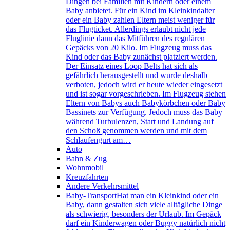
Dingen bei Familien mit Kindern oder einem
Baby anbietet. Für ein Kind im Kleinkindalter
oder ein Baby zahlen Eltern meist weniger für
das Flugticket. Allerdings erlaubt nicht jede
Fluglinie dann das Mitführen des regulären
Gepäcks von 20 Kilo. Im Flugzeug muss das
Kind oder das Baby zunächst platziert werden.
Der Einsatz eines Loop Belts hat sich als
gefährlich herausgestellt und wurde deshalb
verboten, jedoch wird er heute wieder eingesetzt
und ist sogar vorgeschrieben. Im Flugzeug stehen
Eltern von Babys auch Babykörbchen oder Baby
Bassinets zur Verfügung. Jedoch muss das Baby
während Turbulenzen, Start und Landung auf
den Schoß genommen werden und mit dem
Schlaufengurt am…
Auto
Bahn & Zug
Wohnmobil
Kreuzfahrten
Andere Verkehrsmittel
Baby-Transport
Hat man ein Kleinkind oder ein
Baby, dann gestalten sich viele alltägliche Dinge
als schwierig, besonders der Urlaub. Im Gepäck
darf ein Kinderwagen oder Buggy natürlich nicht