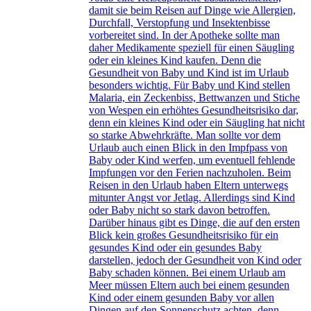
damit sie beim Reisen auf Dinge wie Allergien,
Durchfall, Verstopfung und Insektenbisse
vorbereitet sind. In der Apotheke sollte man
daher Medikamente speziell für einen Säugling
oder ein kleines Kind kaufen. Denn die
Gesundheit von Baby und Kind ist im Urlaub
besonders wichtig. Für Baby und Kind stellen
Malaria, ein Zeckenbiss, Bettwanzen und Stiche
von Wespen ein erhöhtes Gesundheitsrisiko dar,
denn ein kleines Kind oder ein Säugling hat nicht
so starke Abwehrkräfte. Man sollte vor dem
Urlaub auch einen Blick in den Impfpass von
Baby oder Kind werfen, um eventuell fehlende
Impfungen vor den Ferien nachzuholen. Beim
Reisen in den Urlaub haben Eltern unterwegs
mitunter Angst vor Jetlag. Allerdings sind Kind
oder Baby nicht so stark davon betroffen.
Darüber hinaus gibt es Dinge, die auf den ersten
Blick kein großes Gesundheitsrisiko für ein
gesundes Kind oder ein gesundes Baby
darstellen, jedoch der Gesundheit von Kind oder
Baby schaden können. Bei einem Urlaub am
Meer müssen Eltern auch bei einem gesunden
Kind oder einem gesunden Baby vor allen
Dingen auf den Sonnenschutz achten, denn