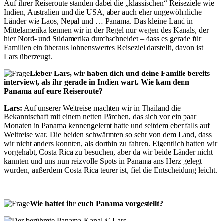
Auf ihrer Reiseroute standen dabei die „klassischen“ Reiseziele wie
Indien, Australien und die USA, aber auch eher ungewöhnliche
Länder wie Laos, Nepal und … Panama. Das kleine Land in
Mittelamerika kennen wir in der Regel nur wegen des Kanals, der
hier Nord- und Südamerika durchschneidet – dass es gerade für
Familien ein überaus lohnenswertes Reiseziel darstellt, davon ist
Lars überzeugt.
Liebe
r Lars, wir haben dich und deine Familie bereits
interviewt, als ihr gerade in Indien wart. Wie kam denn
Panama auf eure Reiseroute?
Lars:
Auf unserer Weltreise machten wir in Thailand die
Bekanntschaft mit einem netten Pärchen, das sich vor ein paar
Monaten in Panama kennengelernt hatte und seitdem ebenfalls auf
Weltreise war. Die beiden schwärmten so sehr von dem Land, dass
wir nicht anders konnten, als dorthin zu fahren. Eigentlich hatten wir
vorgehabt, Costa Rica zu besuchen, aber da wir beide Länder nicht
kannten und uns nun reizvolle Spots in Panama ans Herz gelegt
wurden, außerdem Costa Rica teurer ist, fiel die Entscheidung leicht.
Wie
hattet ihr euch Panama vorgestellt?