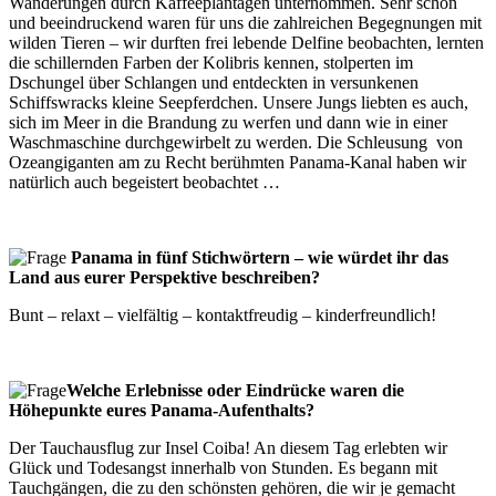
Wanderungen durch Kaffeeplantagen unternommen. Sehr schön
und beeindruckend waren für uns die zahlreichen Begegnungen mit
wilden Tieren – wir durften frei lebende Delfine beobachten, lernten
die schillernden Farben der Kolibris kennen, stolperten im
Dschungel über Schlangen und entdeckten in versunkenen
Schiffswracks kleine Seepferdchen. Unsere Jungs liebten es auch,
sich im Meer in die Brandung zu werfen und dann wie in einer
Waschmaschine durchgewirbelt zu werden. Die Schleusung von
Ozeangiganten am zu Recht berühmten Panama-Kanal haben wir
natürlich auch begeistert beobachtet …
Panama in fünf Stichwörtern – wie würdet ihr das
Land aus eurer Perspektive beschreiben?
Bunt – relaxt – vielfältig – kontaktfreudig – kinderfreundlich!
Welche Erlebnisse oder Eindrücke waren die
Höhepunkte eures Panama-Aufenthalts?
Der Tauchausflug zur Insel Coiba! An diesem Tag erlebten wir
Glück und Todesangst innerhalb von Stunden. Es begann mit
Tauchgängen, die zu den schönsten gehören, die wir je gemacht