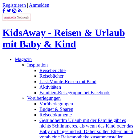
Registrieren
|
Anmelden
KidsAway - Reisen & Urlaub
mit Baby & Kind
Magazin
Inspiration
Reiseberichte
Reisebücher
Last-Minute-Reisen mit Kind
Aktivitäten
Familien-Reisegruppe bei Facebook
Vorüberlegungen
Vorüberlegungen
Budget & Sparen
Reisedokumente
Gesundheit
Im Urlaub mit der Familie gibt es
nichts Schlimmeres, als wenn das Kind oder das
Baby nicht gesund ist. Daher sollten Eltern auch
vorab eine Reiseapotheke zusammenstellen,