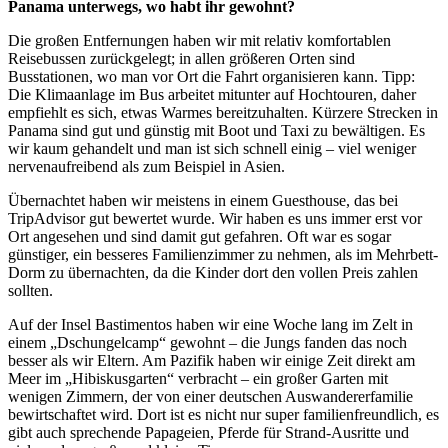
Panama unterwegs, wo habt ihr gewohnt?
Die großen Entfernungen haben wir mit relativ komfortablen
Reisebussen zurückgelegt; in allen größeren Orten sind
Busstationen, wo man vor Ort die Fahrt organisieren kann. Tipp:
Die Klimaanlage im Bus arbeitet mitunter auf Hochtouren, daher
empfiehlt es sich, etwas Warmes bereitzuhalten. Kürzere Strecken in
Panama sind gut und günstig mit Boot und Taxi zu bewältigen. Es
wir kaum gehandelt und man ist sich schnell einig – viel weniger
nervenaufreibend als zum Beispiel in Asien.
Übernachtet haben wir meistens in einem Guesthouse, das bei
TripAdvisor gut bewertet wurde. Wir haben es uns immer erst vor
Ort angesehen und sind damit gut gefahren. Oft war es sogar
günstiger, ein besseres Familienzimmer zu nehmen, als im Mehrbett-
Dorm zu übernachten, da die Kinder dort den vollen Preis zahlen
sollten.
Auf der Insel Bastimentos haben wir eine Woche lang im Zelt in
einem „Dschungelcamp“ gewohnt – die Jungs fanden das noch
besser als wir Eltern. Am Pazifik haben wir einige Zeit direkt am
Meer im „Hibiskusgarten“ verbracht – ein großer Garten mit
wenigen Zimmern, der von einer deutschen Auswandererfamilie
bewirtschaftet wird. Dort ist es nicht nur super familienfreundlich, es
gibt auch sprechende Papageien, Pferde für Strand-Ausritte und