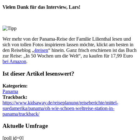
Vielen Dank für das Interview, Lars!
Wer mehr von der Panama-Reise der Familie Lilienthal lesen und
sich von tollen Fotos inspirieren lassen möchte, klickt am besten in
den Reiseblog „
4reisen
“ hinein. Ganz frisch erschienen ist das Buch
zur Reise: „In 50 Wochen um die Welt“, zu kaufen für 17,99 Euro
bei Amazon
.
Ist dieser Artikel lesenswert?
Kategorien:
Panama
Trackback:
https://www.kidsaway.de/reiseplanung/reiseberichte/mittel-
suedamerika/panama/oh-wie-schoen-weltreise-station-in-
panama/trackback/
Aktuelle Umfrage
[poll id=0]