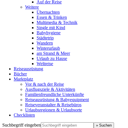
Auf der Reise
Weitere
Übernachten
Essen & Trinken
Multimedia & Technik
Single mit Kind
Babyhygiene
Städtetrip
Wandern
Winterurlaub
am Strand & Meer
Urlaub zu Hause
Weltreise
Reiseausrüstung
Bücher
Marktplatz
Vor & nach der Reise
Ausflugsziele & Aktivitäten
Familienfreundliche Unterkünfte
Reiseausrüstung & Babyequipment
Reiseveranstalter & Reisebüros
Urlaubsregionen & Urlaubsorte
Checklisten
Suchbegriff eingeben
» Suchen