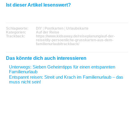
Ist dieser Artikel lesenswert?
Schlagworte:
DIY
|
Postkarten
|
Urlaubskarte
Kategorien:
Auf der Reise
Trackback:
https://www.kidsaway.de/reiseplanung/auf-der-
reise/diy-persoenliche-grusskarten-aus-dem-
familienurlaub/trackback/
Das könnte dich auch interessieren
Unterwegs
: Sieben Geheimtipps für einen entspannten
Familienurlaub
Entspannt reisen
: Streit und Krach im Familienurlaub – das
muss nicht sein!