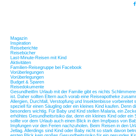
Magazin
Inspiration
Reiseberichte
Reisebücher
Last-Minute-Reisen mit Kind
Aktivitäten
Familien-Reisegruppe bei Facebook
Vorüberlegungen
Vorüberlegungen
Budget & Sparen
Reisedokumente
Gesundheit
Im Urlaub mit der Familie gibt es nichts Schlimmer
ist. Daher sollten Eltern auch vorab eine Reiseapotheke zusam
Allergien, Durchfall, Verstopfung und Insektenbisse vorbereite
speziell für einen Säugling oder ein kleines Kind kaufen. Denn 
besonders wichtig. Für Baby und Kind stellen Malaria, ein Zec
erhöhtes Gesundheitsrisiko dar, denn ein kleines Kind oder ein 
sollte vor dem Urlaub auch einen Blick in den Impfpass von Ba
Impfungen vor den Ferien nachzuholen. Beim Reisen in den Url
Jetlag. Allerdings sind Kind oder Baby nicht so stark davon betr
ersten Blick kein großes Gesundheitsrisiko für ein gesundes Ki