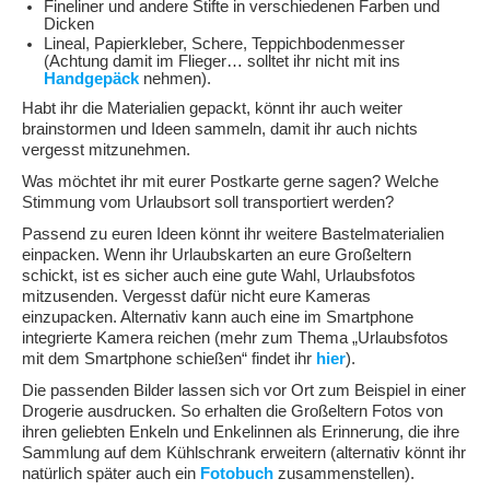
Fineliner und andere Stifte in verschiedenen Farben und
Dicken
Lineal, Papierkleber, Schere, Teppichbodenmesser
(Achtung damit im Flieger… solltet ihr nicht mit ins
Handgepäck
nehmen).
Habt ihr die Materialien gepackt, könnt ihr auch weiter
brainstormen und Ideen sammeln, damit ihr auch nichts
vergesst mitzunehmen.
Was möchtet ihr mit eurer Postkarte gerne sagen? Welche
Stimmung vom Urlaubsort soll transportiert werden?
Passend zu euren Ideen könnt ihr weitere Bastelmaterialien
einpacken. Wenn ihr Urlaubskarten an eure Großeltern
schickt, ist es sicher auch eine gute Wahl, Urlaubsfotos
mitzusenden. Vergesst dafür nicht eure Kameras
einzupacken. Alternativ kann auch eine im Smartphone
integrierte Kamera reichen (mehr zum Thema „Urlaubsfotos
mit dem Smartphone schießen“ findet ihr
hier
).
Die passenden Bilder lassen sich vor Ort zum Beispiel in einer
Drogerie ausdrucken. So erhalten die Großeltern Fotos von
ihren geliebten Enkeln und Enkelinnen als Erinnerung, die ihre
Sammlung auf dem Kühlschrank erweitern (alternativ könnt ihr
natürlich später auch ein
Fotobuch
zusammenstellen).