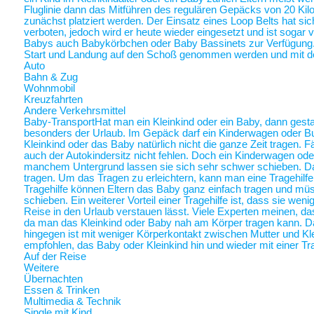
Fluglinie dann das Mitführen des regulären Gepäcks von 20 Ki
zunächst platziert werden. Der Einsatz eines Loop Belts hat sic
verboten, jedoch wird er heute wieder eingesetzt und ist sogar
Babys auch Babykörbchen oder Baby Bassinets zur Verfügung
Start und Landung auf den Schoß genommen werden und mit 
Auto
Bahn & Zug
Wohnmobil
Kreuzfahrten
Andere Verkehrsmittel
Baby-Transport
Hat man ein Kleinkind oder ein Baby, dann gestalt
besonders der Urlaub. Im Gepäck darf ein Kinderwagen oder Bugg
Kleinkind oder das Baby natürlich nicht die ganze Zeit tragen. 
auch der Autokindersitz nicht fehlen. Doch ein Kinderwagen oder
manchem Untergrund lassen sie sich sehr schwer schieben. Da 
tragen. Um das Tragen zu erleichtern, kann man eine Tragehilf
Tragehilfe können Eltern das Baby ganz einfach tragen und m
schieben. Ein weiterer Vorteil einer Tragehilfe ist, dass sie we
Reise in den Urlaub verstauen lässt. Viele Experten meinen, das
da man das Kleinkind oder Baby nah am Körper tragen kann.
hingegen ist mit weniger Körperkontakt zwischen Mutter und Kl
empfohlen, das Baby oder Kleinkind hin und wieder mit einer Tra
Auf der Reise
Weitere
Übernachten
Essen & Trinken
Multimedia & Technik
Single mit Kind