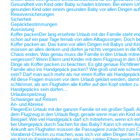
Gesundheit von Kind oder Baby schaden können. Bei einem Ur
gesunden Kind oder einem gesunden Baby vor allen Dingen au
Reiseversicherungen
Sicherheit
Gepäckbestimmungen
Ausrüstung
Koffer packen
Der lang ersehnte Urlaub mit der Familie steht end
schon auf ein paar Tage fernab von allen Alltagssorgen. Doch be
Koffer packen an. Das kann vor allen Dingen mit Babys und Kin
müssen an alles denken und dürfen ja nichts vergessen in die K
Chaos enden. Was genau muss die Familie in den Urlaub mitne
vergessen? Wenn Eltern und Kinder mit dem Flugzeug in den Ur
Dinge als Koffer packen zu beachten. Es gibt genaue Richtlinie
Familie also ins Handgepäck packen? Wie groß und wie schwer 
sein? Darf man auch mehr als nur einen Koffer als Handgepäck
All diese Fragen müssen vor dem Urlaub geklärt werden, damit a
schlimmer, als am Flughafen alle Koffer auf den Kopf stellen zu
Handgepäcks sein dürfen…
Urlaubsspielzeug
Schwanger auf Reisen
An- und Abreise
Fliegen
Ein Urlaub mit der ganzen Familie ist ein großer Spaß. A
dem Flugzeug in den Urlaub fliegt, gerade wenn man ein Kind o
Beispiel: Wie viel Handgepäck darf ich mitnehmen, wenn ich ein 
bei Übergepäck durch Sachen für das Baby? Kann ich einen Au
Ankunft am Flughafen müssen die Passagiere zunächst zum Chec
Vorabend-Checkin zu machen, was sich vor allen Dingen bei Fa
ein Kind im Kleinkindalter oder ein Baby zahlen Eltern meist weni