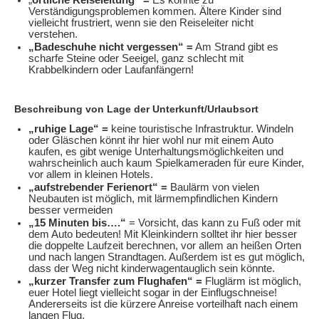
„
örtliche Reiseleitung“ =
Es könnte zu
Verständigungsproblemen kommen. Ältere Kinder sind
vielleicht frustriert, wenn sie den Reiseleiter nicht
verstehen.
„Badeschuhe nicht vergessen“ =
Am Strand gibt es
scharfe Steine oder Seeigel, ganz schlecht mit
Krabbelkindern oder Laufanfängern!
Beschreibung von Lage der Unterkunft/Urlaubsort
„ruhige Lage“ =
keine touristische Infrastruktur. Windeln
oder Gläschen könnt ihr hier wohl nur mit einem Auto
kaufen, es gibt wenige Unterhaltungsmöglichkeiten und
wahrscheinlich auch kaum Spielkameraden für eure Kinder,
vor allem in kleinen Hotels.
„aufstrebender Ferienort“ =
Baulärm von vielen
Neubauten ist möglich, mit lärmempfindlichen Kindern
besser vermeiden
„15 Minuten bis….“
= Vorsicht, das
kann zu Fuß oder mit
dem Auto bedeuten! Mit Kleinkindern solltet ihr hier besser
die doppelte Laufzeit berechnen, vor allem an heißen Orten
und nach langen Strandtagen. Außerdem ist es gut möglich,
dass der Weg nicht kinderwagentauglich sein könnte.
„kurzer Transfer zum Flughafen“ =
Fluglärm ist möglich,
euer Hotel liegt vielleicht sogar in der Einflugschneise!
Andererseits ist die kürzere Anreise vorteilhaft nach einem
langen Flug.