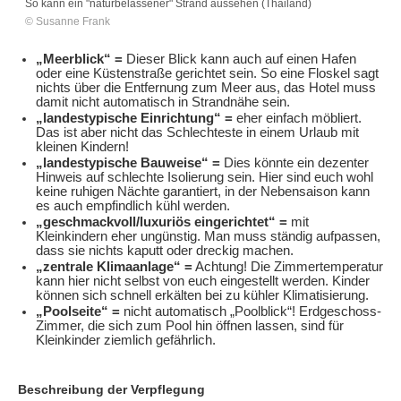
So kann ein "naturbelassener" Strand aussehen (Thailand)
© Susanne Frank
„Meerblick“ =
Dieser Blick kann auch auf einen Hafen
oder eine Küstenstraße gerichtet sein. So eine Floskel sagt
nichts über die Entfernung zum Meer aus, das Hotel muss
damit nicht automatisch in Strandnähe sein.
„landestypische Einrichtung“ =
eher einfach möbliert.
Das ist aber nicht das Schlechteste in einem Urlaub mit
kleinen Kindern!
„landestypische Bauweise“ =
Dies könnte ein dezenter
Hinweis auf schlechte Isolierung sein. Hier sind euch wohl
keine ruhigen Nächte garantiert, in der Nebensaison kann
es auch empfindlich kühl werden.
„geschmackvoll/luxuriös eingerichtet“ =
mit
Kleinkindern eher ungünstig. Man muss ständig aufpassen,
dass sie nichts kaputt oder dreckig machen.
„zentrale Klimaanlage“ =
Achtung! Die Zimmertemperatur
kann hier nicht selbst von euch eingestellt werden. Kinder
können sich schnell erkälten bei zu kühler Klimatisierung.
„Poolseite“ =
nicht automatisch „Poolblick“! Erdgeschoss-
Zimmer, die sich zum Pool hin öffnen lassen, sind für
Kleinkinder ziemlich gefährlich.
Beschreibung der Verpflegung