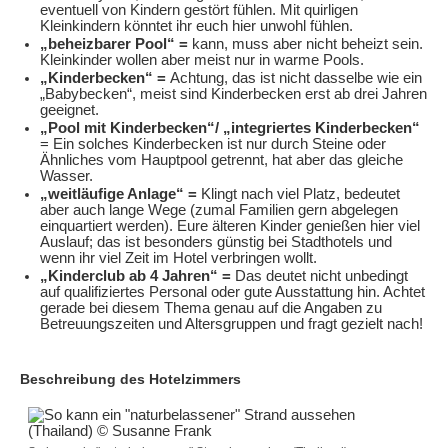
eventuell von Kindern gestört fühlen. Mit quirligen
Kleinkindern könntet ihr euch hier unwohl fühlen.
„beheizbarer Pool“ =
kann, muss aber nicht beheizt sein.
Kleinkinder wollen aber meist nur in warme Pools.
„Kinderbecken“ =
Achtung, das ist nicht dasselbe wie ein
„Babybecken“, meist sind Kinderbecken erst ab drei Jahren
geeignet.
„Pool mit Kinderbecken“/ „integriertes Kinderbecken“
= Ein solches
Kinderbecken ist nur durch Steine oder
Ähnliches vom Hauptpool getrennt, hat aber das gleiche
Wasser.
„weitläufige Anlage“ =
Klingt nach viel Platz, bedeutet
aber auch lange Wege (zumal Familien gern abgelegen
einquartiert werden). Eure älteren Kinder genießen hier viel
Auslauf; das ist besonders günstig bei Stadthotels und
wenn ihr viel Zeit im Hotel verbringen wollt.
„Kinderclub ab 4 Jahren“ =
Das deutet nicht unbedingt
auf qualifiziertes Personal oder gute Ausstattung hin. Achtet
gerade bei diesem Thema genau auf die Angaben zu
Betreuungszeiten und Altersgruppen und fragt gezielt nach!
Beschreibung des Hotelzimmers