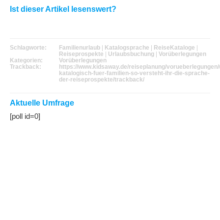
Ist dieser Artikel lesenswert?
Schlagworte:
Familienurlaub
|
Katalogsprache
|
ReiseKataloge
|
Reiseprospekte
|
Urlaubsbuchung
|
Vorüberlegungen
Kategorien:
Vorüberlegungen
Trackback:
https://www.kidsaway.de/reiseplanung/vorueberlegungen/
katalogisch-fuer-familien-so-versteht-ihr-die-sprache-
der-reiseprospekte/trackback/
Aktuelle Umfrage
[poll id=0]