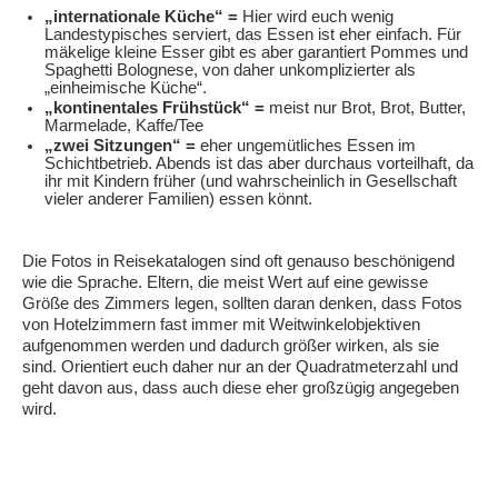
„internationale Küche“ =
Hier wird euch wenig
Landestypisches serviert, das Essen ist eher einfach. Für
mäkelige kleine Esser gibt es aber garantiert Pommes und
Spaghetti Bolognese, von daher unkomplizierter als
„einheimische Küche“.
„kontinentales Frühstück“ =
meist nur Brot, Brot, Butter,
Marmelade, Kaffe/Tee
„zwei Sitzungen“ =
eher ungemütliches Essen im
Schichtbetrieb. Abends ist das aber durchaus vorteilhaft, da
ihr mit Kindern früher (und wahrscheinlich in Gesellschaft
vieler anderer Familien) essen könnt.
Die Fotos in Reisekatalogen sind oft genauso beschönigend
wie die Sprache. Eltern, die meist Wert auf eine gewisse
Größe des Zimmers legen, sollten daran denken, dass Fotos
von Hotelzimmern fast immer mit Weitwinkelobjektiven
aufgenommen werden und dadurch größer wirken, als sie
sind. Orientiert euch daher nur an der Quadratmeterzahl und
geht davon aus, dass auch diese eher großzügig angegeben
wird.