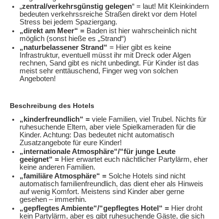
„
zentral/verkehrsgünstig gelegen
“ = laut! Mit Kleinkindern
bedeuten verkehrssreiche Straßen direkt vor dem Hotel
Stress bei jedem Spaziergang.
„direkt am Meer“ =
Baden ist hier wahrscheinlich nicht
möglich (sonst hieße es „Strand“)
„naturbelassener Strand“
= Hier gibt es keine
Infrastruktur, eventuell müsst ihr mit Dreck oder Algen
rechnen, Sand gibt es nicht unbedingt. Für Kinder ist das
meist sehr enttäuschend, Finger weg von solchen
Angeboten!
Beschreibung des Hotels
„kinderfreundlich“ =
viele Familien, viel Trubel. Nichts für
ruhesuchende Eltern, aber viele Spielkameraden für die
Kinder. Achtung: Das bedeutet nicht automatisch
Zusatzangebote für eure Kinder!
„internationale Atmosphäre“/“für junge Leute
geeignet“ =
Hier erwartet euch nächtlicher Partylärm, eher
keine anderen Familien.
„familiäre Atmosphäre“ =
Solche Hotels sind nicht
automatisch familienfreundlich, das dient eher als Hinweis
auf wenig Komfort. Meistens sind Kinder aber gerne
gesehen – immerhin.
„gepflegtes Ambiente“/“gepflegtes Hotel“ =
Hier droht
kein Partylärm, aber es gibt ruhesuchende Gäste, die sich