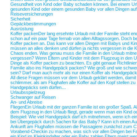
Gesundheit von Kind oder Baby schaden können. Bei einem Ur
gesunden Kind oder einem gesunden Baby vor allen Dingen au
Reiseversicherungen
Sicherheit
Gepäckbestimmungen
Ausrüstung
Koffer packen
Der lang ersehnte Urlaub mit der Familie steht end
schon auf ein paar Tage fernab von allen Alltagssorgen. Doch be
Koffer packen an. Das kann vor allen Dingen mit Babys und Kin
müssen an alles denken und dürfen ja nichts vergessen in die K
Chaos enden. Was genau muss die Familie in den Urlaub mitne
vergessen? Wenn Eltern und Kinder mit dem Flugzeug in den Ur
Dinge als Koffer packen zu beachten. Es gibt genaue Richtlinie
Familie also ins Handgepäck packen? Wie groß und wie schwer 
sein? Darf man auch mehr als nur einen Koffer als Handgepäck
All diese Fragen müssen vor dem Urlaub geklärt werden, damit a
schlimmer, als am Flughafen alle Koffer auf den Kopf stellen zu
Handgepäcks sein dürfen…
Urlaubsspielzeug
Schwanger auf Reisen
An- und Abreise
Fliegen
Ein Urlaub mit der ganzen Familie ist ein großer Spaß. A
dem Flugzeug in den Urlaub fliegt, gerade wenn man ein Kind o
Beispiel: Wie viel Handgepäck darf ich mitnehmen, wenn ich ein 
bei Übergepäck durch Sachen für das Baby? Kann ich einen Au
Ankunft am Flughafen müssen die Passagiere zunächst zum Chec
Vorabend-Checkin zu machen, was sich vor allen Dingen bei Fa
ein Kind im Kleinkindalter oder ein Baby zahlen Eltern meist weni