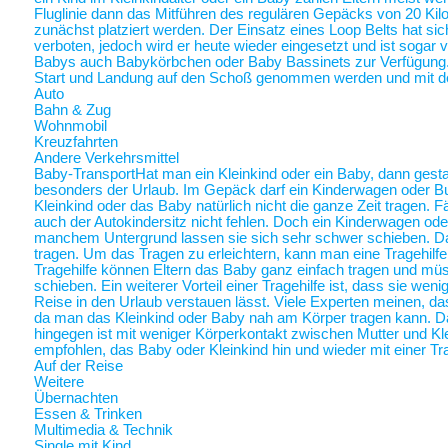
Fluglinie dann das Mitführen des regulären Gepäcks von 20 Ki
zunächst platziert werden. Der Einsatz eines Loop Belts hat sic
verboten, jedoch wird er heute wieder eingesetzt und ist sogar
Babys auch Babykörbchen oder Baby Bassinets zur Verfügung
Start und Landung auf den Schoß genommen werden und mit 
Auto
Bahn & Zug
Wohnmobil
Kreuzfahrten
Andere Verkehrsmittel
Baby-Transport
Hat man ein Kleinkind oder ein Baby, dann gestalt
besonders der Urlaub. Im Gepäck darf ein Kinderwagen oder Bugg
Kleinkind oder das Baby natürlich nicht die ganze Zeit tragen. 
auch der Autokindersitz nicht fehlen. Doch ein Kinderwagen oder
manchem Untergrund lassen sie sich sehr schwer schieben. Da 
tragen. Um das Tragen zu erleichtern, kann man eine Tragehilf
Tragehilfe können Eltern das Baby ganz einfach tragen und m
schieben. Ein weiterer Vorteil einer Tragehilfe ist, dass sie we
Reise in den Urlaub verstauen lässt. Viele Experten meinen, das
da man das Kleinkind oder Baby nah am Körper tragen kann.
hingegen ist mit weniger Körperkontakt zwischen Mutter und Kl
empfohlen, das Baby oder Kleinkind hin und wieder mit einer Tra
Auf der Reise
Weitere
Übernachten
Essen & Trinken
Multimedia & Technik
Single mit Kind