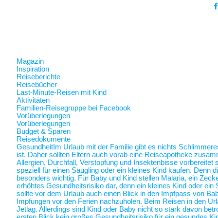
Magazin
Inspiration
Reiseberichte
Reisebücher
Last-Minute-Reisen mit Kind
Aktivitäten
Familien-Reisegruppe bei Facebook
Vorüberlegungen
Vorüberlegungen
Budget & Sparen
Reisedokumente
Gesundheit
Im Urlaub mit der Familie gibt es nichts Schlimmer
ist. Daher sollten Eltern auch vorab eine Reiseapotheke zusam
Allergien, Durchfall, Verstopfung und Insektenbisse vorbereite
speziell für einen Säugling oder ein kleines Kind kaufen. Denn 
besonders wichtig. Für Baby und Kind stellen Malaria, ein Zec
erhöhtes Gesundheitsrisiko dar, denn ein kleines Kind oder ein 
sollte vor dem Urlaub auch einen Blick in den Impfpass von Ba
Impfungen vor den Ferien nachzuholen. Beim Reisen in den Url
Jetlag. Allerdings sind Kind oder Baby nicht so stark davon betr
ersten Blick kein großes Gesundheitsrisiko für ein gesundes Ki