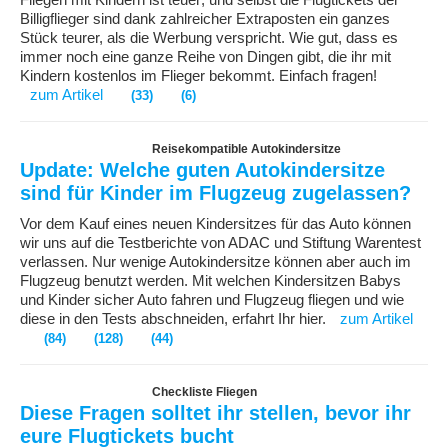
Fliegen mit Kindern ist teuer; und selbst die Flugtickets der
Billigflieger sind dank zahlreicher Extraposten ein ganzes
Stück teurer, als die Werbung verspricht. Wie gut, dass es
immer noch eine ganze Reihe von Dingen gibt, die ihr mit
Kindern kostenlos im Flieger bekommt. Einfach fragen!
zum Artikel
(33)
(6)
Reisekompatible Autokindersitze
Update: Welche guten Autokindersitze
sind für Kinder im Flugzeug zugelassen?
Vor dem Kauf eines neuen Kindersitzes für das Auto können
wir uns auf die Testberichte von ADAC und Stiftung Warentest
verlassen. Nur wenige Autokindersitze können aber auch im
Flugzeug benutzt werden. Mit welchen Kindersitzen Babys
und Kinder sicher Auto fahren und Flugzeug fliegen und wie
diese in den Tests abschneiden, erfahrt Ihr hier.
zum Artikel
(84)
(128)
(44)
Checkliste Fliegen
Diese Fragen solltet ihr stellen, bevor ihr
eure Flugtickets bucht