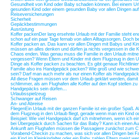
Gesundheit von Kind oder Baby schaden können. Bei einem Ur
gesunden Kind oder einem gesunden Baby vor allen Dingen au
Reiseversicherungen
Sicherheit
Gepäckbestimmungen
Ausrüstung
Koffer packen
Der lang ersehnte Urlaub mit der Familie steht end
schon auf ein paar Tage fernab von allen Alltagssorgen. Doch be
Koffer packen an. Das kann vor allen Dingen mit Babys und Kin
müssen an alles denken und dürfen ja nichts vergessen in die K
Chaos enden. Was genau muss die Familie in den Urlaub mitne
vergessen? Wenn Eltern und Kinder mit dem Flugzeug in den Ur
Dinge als Koffer packen zu beachten. Es gibt genaue Richtlinie
Familie also ins Handgepäck packen? Wie groß und wie schwer 
sein? Darf man auch mehr als nur einen Koffer als Handgepäck
All diese Fragen müssen vor dem Urlaub geklärt werden, damit a
schlimmer, als am Flughafen alle Koffer auf den Kopf stellen zu
Handgepäcks sein dürfen…
Urlaubsspielzeug
Schwanger auf Reisen
An- und Abreise
Fliegen
Ein Urlaub mit der ganzen Familie ist ein großer Spaß. A
dem Flugzeug in den Urlaub fliegt, gerade wenn man ein Kind o
Beispiel: Wie viel Handgepäck darf ich mitnehmen, wenn ich ein 
bei Übergepäck durch Sachen für das Baby? Kann ich einen Au
Ankunft am Flughafen müssen die Passagiere zunächst zum Chec
Vorabend-Checkin zu machen, was sich vor allen Dingen bei Fa
ein Kind im Kleinkindalter oder ein Baby zahlen Eltern meist weni