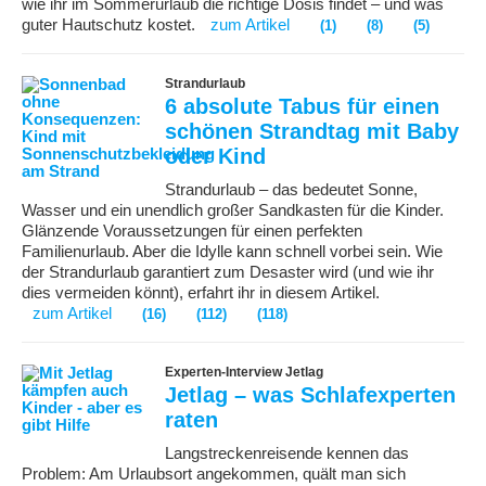
wie ihr im Sommerurlaub die richtige Dosis findet – und was
guter Hautschutz kostet.
zum Artikel
(1)
(8)
(5)
Strandurlaub
6 absolute Tabus für einen
schönen Strandtag mit Baby
oder Kind
Strandurlaub – das bedeutet Sonne,
Wasser und ein unendlich großer Sandkasten für die Kinder.
Glänzende Voraussetzungen für einen perfekten
Familienurlaub. Aber die Idylle kann schnell vorbei sein. Wie
der Strandurlaub garantiert zum Desaster wird (und wie ihr
dies vermeiden könnt), erfahrt ihr in diesem Artikel.
zum Artikel
(16)
(112)
(118)
Experten-Interview Jetlag
Jetlag – was Schlafexperten
raten
Langstreckenreisende kennen das
Problem: Am Urlaubsort angekommen, quält man sich