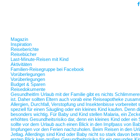
Magazin
Inspiration
Reiseberichte
Reisebücher
Last-Minute-Reisen mit Kind
Aktivitäten
Familien-Reisegruppe bei Facebook
Vorüberlegungen
Vorüberlegungen
Budget & Sparen
Reisedokumente
Gesundheit
Im Urlaub mit der Familie gibt es nichts Schlimmer
ist. Daher sollten Eltern auch vorab eine Reiseapotheke zusam
Allergien, Durchfall, Verstopfung und Insektenbisse vorbereite
speziell für einen Säugling oder ein kleines Kind kaufen. Denn 
besonders wichtig. Für Baby und Kind stellen Malaria, ein Zec
erhöhtes Gesundheitsrisiko dar, denn ein kleines Kind oder ein 
sollte vor dem Urlaub auch einen Blick in den Impfpass von Ba
Impfungen vor den Ferien nachzuholen. Beim Reisen in den Url
Jetlag. Allerdings sind Kind oder Baby nicht so stark davon betr
ersten Blick kein großes Gesundheitsrisiko für ein gesundes Ki