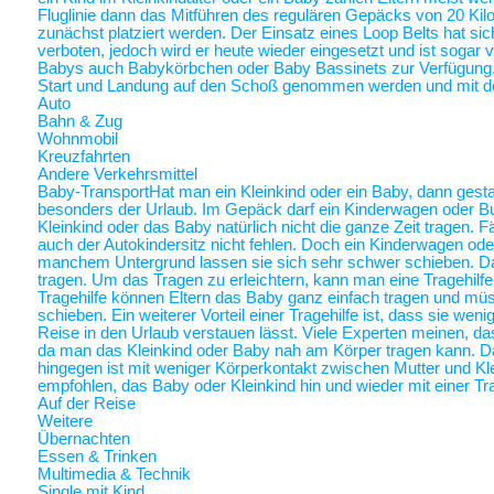
Fluglinie dann das Mitführen des regulären Gepäcks von 20 Ki
zunächst platziert werden. Der Einsatz eines Loop Belts hat sic
verboten, jedoch wird er heute wieder eingesetzt und ist sogar
Babys auch Babykörbchen oder Baby Bassinets zur Verfügung
Start und Landung auf den Schoß genommen werden und mit 
Auto
Bahn & Zug
Wohnmobil
Kreuzfahrten
Andere Verkehrsmittel
Baby-Transport
Hat man ein Kleinkind oder ein Baby, dann gestalt
besonders der Urlaub. Im Gepäck darf ein Kinderwagen oder Bugg
Kleinkind oder das Baby natürlich nicht die ganze Zeit tragen. 
auch der Autokindersitz nicht fehlen. Doch ein Kinderwagen oder
manchem Untergrund lassen sie sich sehr schwer schieben. Da 
tragen. Um das Tragen zu erleichtern, kann man eine Tragehilf
Tragehilfe können Eltern das Baby ganz einfach tragen und m
schieben. Ein weiterer Vorteil einer Tragehilfe ist, dass sie we
Reise in den Urlaub verstauen lässt. Viele Experten meinen, das
da man das Kleinkind oder Baby nah am Körper tragen kann.
hingegen ist mit weniger Körperkontakt zwischen Mutter und Kl
empfohlen, das Baby oder Kleinkind hin und wieder mit einer Tra
Auf der Reise
Weitere
Übernachten
Essen & Trinken
Multimedia & Technik
Single mit Kind