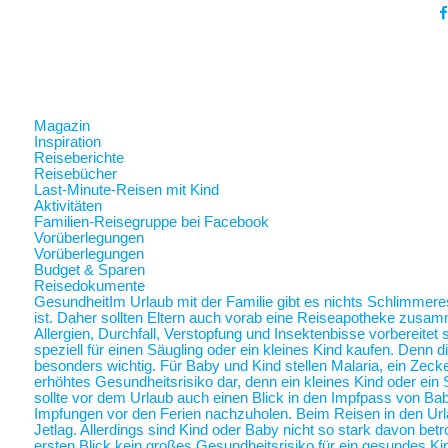
Magazin
Inspiration
Reiseberichte
Reisebücher
Last-Minute-Reisen mit Kind
Aktivitäten
Familien-Reisegruppe bei Facebook
Vorüberlegungen
Vorüberlegungen
Budget & Sparen
Reisedokumente
Gesundheit
Im Urlaub mit der Familie gibt es nichts Schlimmer
ist. Daher sollten Eltern auch vorab eine Reiseapotheke zusam
Allergien, Durchfall, Verstopfung und Insektenbisse vorbereite
speziell für einen Säugling oder ein kleines Kind kaufen. Denn 
besonders wichtig. Für Baby und Kind stellen Malaria, ein Zec
erhöhtes Gesundheitsrisiko dar, denn ein kleines Kind oder ein 
sollte vor dem Urlaub auch einen Blick in den Impfpass von Ba
Impfungen vor den Ferien nachzuholen. Beim Reisen in den Url
Jetlag. Allerdings sind Kind oder Baby nicht so stark davon betr
ersten Blick kein großes Gesundheitsrisiko für ein gesundes Ki