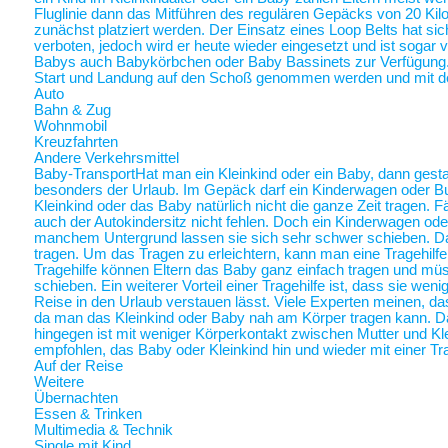
Fluglinie dann das Mitführen des regulären Gepäcks von 20 Ki
zunächst platziert werden. Der Einsatz eines Loop Belts hat sic
verboten, jedoch wird er heute wieder eingesetzt und ist sogar
Babys auch Babykörbchen oder Baby Bassinets zur Verfügung
Start und Landung auf den Schoß genommen werden und mit 
Auto
Bahn & Zug
Wohnmobil
Kreuzfahrten
Andere Verkehrsmittel
Baby-Transport
Hat man ein Kleinkind oder ein Baby, dann gestalt
besonders der Urlaub. Im Gepäck darf ein Kinderwagen oder Bugg
Kleinkind oder das Baby natürlich nicht die ganze Zeit tragen. 
auch der Autokindersitz nicht fehlen. Doch ein Kinderwagen oder
manchem Untergrund lassen sie sich sehr schwer schieben. Da 
tragen. Um das Tragen zu erleichtern, kann man eine Tragehilf
Tragehilfe können Eltern das Baby ganz einfach tragen und m
schieben. Ein weiterer Vorteil einer Tragehilfe ist, dass sie we
Reise in den Urlaub verstauen lässt. Viele Experten meinen, das
da man das Kleinkind oder Baby nah am Körper tragen kann.
hingegen ist mit weniger Körperkontakt zwischen Mutter und Kl
empfohlen, das Baby oder Kleinkind hin und wieder mit einer Tra
Auf der Reise
Weitere
Übernachten
Essen & Trinken
Multimedia & Technik
Single mit Kind