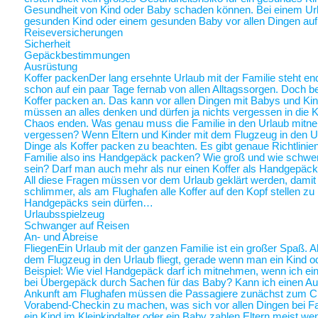
Gesundheit von Kind oder Baby schaden können. Bei einem Ur
gesunden Kind oder einem gesunden Baby vor allen Dingen au
Reiseversicherungen
Sicherheit
Gepäckbestimmungen
Ausrüstung
Koffer packen
Der lang ersehnte Urlaub mit der Familie steht end
schon auf ein paar Tage fernab von allen Alltagssorgen. Doch be
Koffer packen an. Das kann vor allen Dingen mit Babys und Kin
müssen an alles denken und dürfen ja nichts vergessen in die K
Chaos enden. Was genau muss die Familie in den Urlaub mitne
vergessen? Wenn Eltern und Kinder mit dem Flugzeug in den Ur
Dinge als Koffer packen zu beachten. Es gibt genaue Richtlinie
Familie also ins Handgepäck packen? Wie groß und wie schwer 
sein? Darf man auch mehr als nur einen Koffer als Handgepäck
All diese Fragen müssen vor dem Urlaub geklärt werden, damit a
schlimmer, als am Flughafen alle Koffer auf den Kopf stellen zu
Handgepäcks sein dürfen…
Urlaubsspielzeug
Schwanger auf Reisen
An- und Abreise
Fliegen
Ein Urlaub mit der ganzen Familie ist ein großer Spaß. A
dem Flugzeug in den Urlaub fliegt, gerade wenn man ein Kind o
Beispiel: Wie viel Handgepäck darf ich mitnehmen, wenn ich ein 
bei Übergepäck durch Sachen für das Baby? Kann ich einen Au
Ankunft am Flughafen müssen die Passagiere zunächst zum Chec
Vorabend-Checkin zu machen, was sich vor allen Dingen bei Fa
ein Kind im Kleinkindalter oder ein Baby zahlen Eltern meist weni