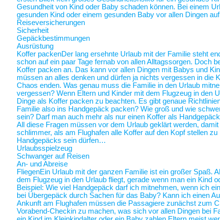
Gesundheit von Kind oder Baby schaden können. Bei einem Ur
gesunden Kind oder einem gesunden Baby vor allen Dingen au
Reiseversicherungen
Sicherheit
Gepäckbestimmungen
Ausrüstung
Koffer packen
Der lang ersehnte Urlaub mit der Familie steht end
schon auf ein paar Tage fernab von allen Alltagssorgen. Doch be
Koffer packen an. Das kann vor allen Dingen mit Babys und Kin
müssen an alles denken und dürfen ja nichts vergessen in die K
Chaos enden. Was genau muss die Familie in den Urlaub mitne
vergessen? Wenn Eltern und Kinder mit dem Flugzeug in den Ur
Dinge als Koffer packen zu beachten. Es gibt genaue Richtlinie
Familie also ins Handgepäck packen? Wie groß und wie schwer 
sein? Darf man auch mehr als nur einen Koffer als Handgepäck
All diese Fragen müssen vor dem Urlaub geklärt werden, damit a
schlimmer, als am Flughafen alle Koffer auf den Kopf stellen zu
Handgepäcks sein dürfen…
Urlaubsspielzeug
Schwanger auf Reisen
An- und Abreise
Fliegen
Ein Urlaub mit der ganzen Familie ist ein großer Spaß. A
dem Flugzeug in den Urlaub fliegt, gerade wenn man ein Kind o
Beispiel: Wie viel Handgepäck darf ich mitnehmen, wenn ich ein 
bei Übergepäck durch Sachen für das Baby? Kann ich einen Au
Ankunft am Flughafen müssen die Passagiere zunächst zum Chec
Vorabend-Checkin zu machen, was sich vor allen Dingen bei Fa
ein Kind im Kleinkindalter oder ein Baby zahlen Eltern meist weni