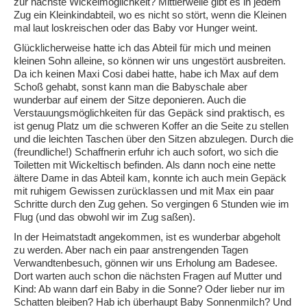
zur nächste Wickelmöglichkeit? Mittlerweile gibt es in jedem
Zug ein Kleinkindabteil, wo es nicht so stört, wenn die Kleinen
mal laut loskreischen oder das Baby vor Hunger weint.
Glücklicherweise hatte ich das Abteil für mich und meinen
kleinen Sohn alleine, so können wir uns ungestört ausbreiten.
Da ich keinen Maxi Cosi dabei hatte, habe ich Max auf dem
Schoß gehabt, sonst kann man die Babyschale aber
wunderbar auf einem der Sitze deponieren. Auch die
Verstauungsmöglichkeiten für das Gepäck sind praktisch, es
ist genug Platz um die schweren Koffer an die Seite zu stellen
und die leichten Taschen über den Sitzen abzulegen. Durch die
(freundliche!) Schaffnerin erfuhr ich auch sofort, wo sich die
Toiletten mit Wickeltisch befinden. Als dann noch eine nette
ältere Dame in das Abteil kam, konnte ich auch mein Gepäck
mit ruhigem Gewissen zurücklassen und mit Max ein paar
Schritte durch den Zug gehen. So vergingen 6 Stunden wie im
Flug (und das obwohl wir im Zug saßen).
In der Heimatstadt angekommen, ist es wunderbar abgeholt
zu werden. Aber nach ein paar anstrengenden Tagen
Verwandtenbesuch, gönnen wir uns Erholung am Badesee.
Dort warten auch schon die nächsten Fragen auf Mutter und
Kind: Ab wann darf ein Baby in die Sonne? Oder lieber nur im
Schatten bleiben? Hab ich überhaupt Baby Sonnenmilch? Und