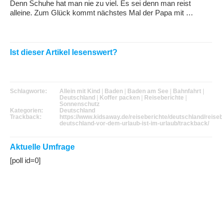
Denn Schuhe hat man nie zu viel. Es sei denn man reist
alleine. Zum Glück kommt nächstes Mal der Papa mit …
Ist dieser Artikel lesenswert?
Schlagworte:
Allein mit Kind
|
Baden
|
Baden am See
|
Bahnfahrt
|
Deutschland
|
Koffer packen
|
Reiseberichte
|
Sonnenschutz
Kategorien:
Deutschland
Trackback:
https://www.kidsaway.de/reiseberichte/deutschland/reiseb
deutschland-vor-dem-urlaub-ist-im-urlaub/trackback/
Aktuelle Umfrage
[poll id=0]