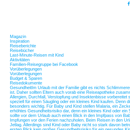
Magazin
Inspiration
Reiseberichte
Reisebücher
Last-Minute-Reisen mit Kind
Aktivitäten
Familien-Reisegruppe bei Facebook
Vorüberlegungen
Vorüberlegungen
Budget & Sparen
Reisedokumente
Gesundheit
Im Urlaub mit der Familie gibt es nichts Schlimmer
ist. Daher sollten Eltern auch vorab eine Reiseapotheke zusam
Allergien, Durchfall, Verstopfung und Insektenbisse vorbereite
speziell für einen Säugling oder ein kleines Kind kaufen. Denn 
besonders wichtig. Für Baby und Kind stellen Malaria, ein Zec
erhöhtes Gesundheitsrisiko dar, denn ein kleines Kind oder ein 
sollte vor dem Urlaub auch einen Blick in den Impfpass von Ba
Impfungen vor den Ferien nachzuholen. Beim Reisen in den Url
Jetlag. Allerdings sind Kind oder Baby nicht so stark davon betr
ersten Blick kein großes Gesundheitsrisiko für ein gesundes Ki