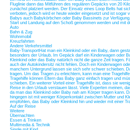
Fluglinie dann das Mitführen des regulären Gepäcks von 20 Ki
zunächst platziert werden. Der Einsatz eines Loop Belts hat sic
verboten, jedoch wird er heute wieder eingesetzt und ist sogar
Babys auch Babykörbchen oder Baby Bassinets zur Verfügung
Start und Landung auf den Schoß genommen werden und mit 
Auto
Bahn & Zug
Wohnmobil
Kreuzfahrten
Andere Verkehrsmittel
Baby-Transport
Hat man ein Kleinkind oder ein Baby, dann gestalt
besonders der Urlaub. Im Gepäck darf ein Kinderwagen oder Bugg
Kleinkind oder das Baby natürlich nicht die ganze Zeit tragen. 
auch der Autokindersitz nicht fehlen. Doch ein Kinderwagen oder
manchem Untergrund lassen sie sich sehr schwer schieben. Da 
tragen. Um das Tragen zu erleichtern, kann man eine Tragehilf
Tragehilfe können Eltern das Baby ganz einfach tragen und m
schieben. Ein weiterer Vorteil einer Tragehilfe ist, dass sie we
Reise in den Urlaub verstauen lässt. Viele Experten meinen, das
da man das Kleinkind oder Baby nah am Körper tragen kann.
hingegen ist mit weniger Körperkontakt zwischen Mutter und Kl
empfohlen, das Baby oder Kleinkind hin und wieder mit einer Tra
Auf der Reise
Weitere
Übernachten
Essen & Trinken
Multimedia & Technik
Single mit Kind