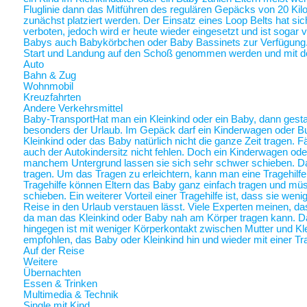
Fluglinie dann das Mitführen des regulären Gepäcks von 20 Ki
zunächst platziert werden. Der Einsatz eines Loop Belts hat sic
verboten, jedoch wird er heute wieder eingesetzt und ist sogar
Babys auch Babykörbchen oder Baby Bassinets zur Verfügung
Start und Landung auf den Schoß genommen werden und mit 
Auto
Bahn & Zug
Wohnmobil
Kreuzfahrten
Andere Verkehrsmittel
Baby-Transport
Hat man ein Kleinkind oder ein Baby, dann gestalt
besonders der Urlaub. Im Gepäck darf ein Kinderwagen oder Bugg
Kleinkind oder das Baby natürlich nicht die ganze Zeit tragen. 
auch der Autokindersitz nicht fehlen. Doch ein Kinderwagen oder
manchem Untergrund lassen sie sich sehr schwer schieben. Da 
tragen. Um das Tragen zu erleichtern, kann man eine Tragehilf
Tragehilfe können Eltern das Baby ganz einfach tragen und m
schieben. Ein weiterer Vorteil einer Tragehilfe ist, dass sie we
Reise in den Urlaub verstauen lässt. Viele Experten meinen, das
da man das Kleinkind oder Baby nah am Körper tragen kann.
hingegen ist mit weniger Körperkontakt zwischen Mutter und Kl
empfohlen, das Baby oder Kleinkind hin und wieder mit einer Tra
Auf der Reise
Weitere
Übernachten
Essen & Trinken
Multimedia & Technik
Single mit Kind