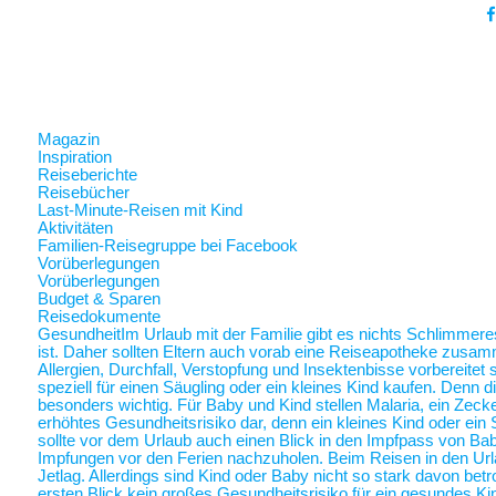
Magazin
Inspiration
Reiseberichte
Reisebücher
Last-Minute-Reisen mit Kind
Aktivitäten
Familien-Reisegruppe bei Facebook
Vorüberlegungen
Vorüberlegungen
Budget & Sparen
Reisedokumente
Gesundheit
Im Urlaub mit der Familie gibt es nichts Schlimmer
ist. Daher sollten Eltern auch vorab eine Reiseapotheke zusam
Allergien, Durchfall, Verstopfung und Insektenbisse vorbereite
speziell für einen Säugling oder ein kleines Kind kaufen. Denn 
besonders wichtig. Für Baby und Kind stellen Malaria, ein Zec
erhöhtes Gesundheitsrisiko dar, denn ein kleines Kind oder ein 
sollte vor dem Urlaub auch einen Blick in den Impfpass von Ba
Impfungen vor den Ferien nachzuholen. Beim Reisen in den Url
Jetlag. Allerdings sind Kind oder Baby nicht so stark davon betr
ersten Blick kein großes Gesundheitsrisiko für ein gesundes Ki