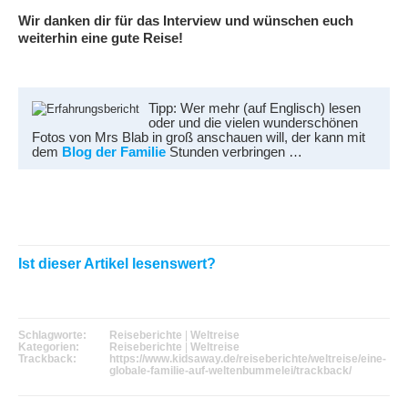
Wir danken dir für das Interview und wünschen euch
weiterhin eine gute Reise!
Tipp: Wer mehr (auf Englisch) lesen
oder und die vielen wunderschönen
Fotos von Mrs Blab in groß anschauen will, der kann mit
dem
Blog der Familie
Stunden verbringen …
Ist dieser Artikel lesenswert?
Schlagworte:
Reiseberichte
|
Weltreise
Kategorien:
Reiseberichte
|
Weltreise
Trackback:
https://www.kidsaway.de/reiseberichte/weltreise/eine-
globale-familie-auf-weltenbummelei/trackback/