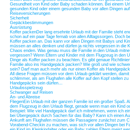
Gesundheit von Kind oder Baby schaden können. Bei einem Ur
gesunden Kind oder einem gesunden Baby vor allen Dingen au
Reiseversicherungen
Sicherheit
Gepäckbestimmungen
Ausrüstung
Koffer packen
Der lang ersehnte Urlaub mit der Familie steht end
schon auf ein paar Tage fernab von allen Alltagssorgen. Doch be
Koffer packen an. Das kann vor allen Dingen mit Babys und Kin
müssen an alles denken und dürfen ja nichts vergessen in die K
Chaos enden. Was genau muss die Familie in den Urlaub mitne
vergessen? Wenn Eltern und Kinder mit dem Flugzeug in den Ur
Dinge als Koffer packen zu beachten. Es gibt genaue Richtlinie
Familie also ins Handgepäck packen? Wie groß und wie schwer 
sein? Darf man auch mehr als nur einen Koffer als Handgepäck
All diese Fragen müssen vor dem Urlaub geklärt werden, damit a
schlimmer, als am Flughafen alle Koffer auf den Kopf stellen zu
Handgepäcks sein dürfen…
Urlaubsspielzeug
Schwanger auf Reisen
An- und Abreise
Fliegen
Ein Urlaub mit der ganzen Familie ist ein großer Spaß. A
dem Flugzeug in den Urlaub fliegt, gerade wenn man ein Kind o
Beispiel: Wie viel Handgepäck darf ich mitnehmen, wenn ich ein 
bei Übergepäck durch Sachen für das Baby? Kann ich einen Au
Ankunft am Flughafen müssen die Passagiere zunächst zum Chec
Vorabend-Checkin zu machen, was sich vor allen Dingen bei Fa
ein Kind im Kleinkindalter oder ein Baby zahlen Eltern meist weni