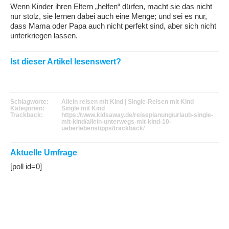
Wenn Kinder ihren Eltern „helfen“ dürfen, macht sie das nicht
nur stolz, sie lernen dabei auch eine Menge; und sei es nur,
dass Mama oder Papa auch nicht perfekt sind, aber sich nicht
unterkriegen lassen.
Ist dieser Artikel lesenswert?
Schlagworte:
Allein reisen mit Kind
|
Single-Reisen mit Kind
Kategorien:
Single mit Kind
Trackback:
https://www.kidsaway.de/reiseplanung/urlaub-single-
mit-kind/allein-unterwegs-mit-kind-10-
ueberlebenstipps/trackback/
Aktuelle Umfrage
[poll id=0]