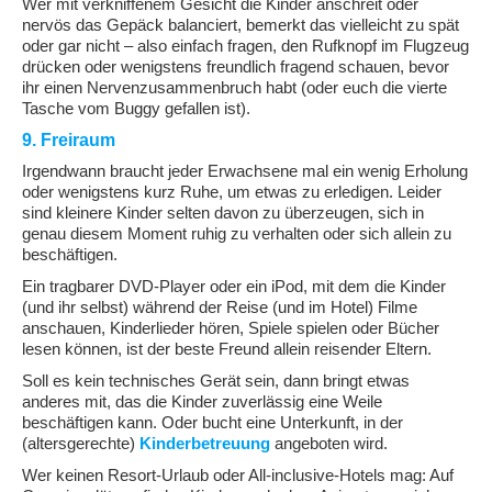
Wer mit verkniffenem Gesicht die Kinder anschreit oder
nervös das Gepäck balanciert, bemerkt das vielleicht zu spät
oder gar nicht – also einfach fragen, den Rufknopf im Flugzeug
drücken oder wenigstens freundlich fragend schauen, bevor
ihr einen Nervenzusammenbruch habt (oder euch die vierte
Tasche vom Buggy gefallen ist).
9. Freiraum
Irgendwann braucht jeder Erwachsene mal ein wenig Erholung
oder wenigstens kurz Ruhe, um etwas zu erledigen. Leider
sind kleinere Kinder selten davon zu überzeugen, sich in
genau diesem Moment ruhig zu verhalten oder sich allein zu
beschäftigen.
Ein tragbarer DVD-Player oder ein iPod, mit dem die Kinder
(und ihr selbst) während der Reise (und im Hotel) Filme
anschauen, Kinderlieder hören, Spiele spielen oder Bücher
lesen können, ist der beste Freund allein reisender Eltern.
Soll es kein technisches Gerät sein, dann bringt etwas
anderes mit, das die Kinder zuverlässig eine Weile
beschäftigen kann. Oder bucht eine Unterkunft, in der
(altersgerechte)
Kinderbetreuung
angeboten wird.
Wer keinen Resort-Urlaub oder All-inclusive-Hotels mag: Auf