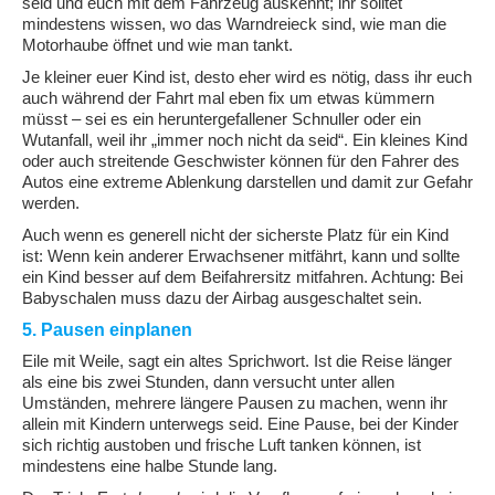
seid und euch mit dem Fahrzeug auskennt; ihr solltet
mindestens wissen, wo das Warndreieck sind, wie man die
Motorhaube öffnet und wie man tankt.
Je kleiner euer Kind ist, desto eher wird es nötig, dass ihr euch
auch während der Fahrt mal eben fix um etwas kümmern
müsst – sei es ein heruntergefallener Schnuller oder ein
Wutanfall, weil ihr „immer noch nicht da seid“. Ein kleines Kind
oder auch streitende Geschwister können für den Fahrer des
Autos eine extreme Ablenkung darstellen und damit zur Gefahr
werden.
Auch wenn es generell nicht der sicherste Platz für ein Kind
ist: Wenn kein anderer Erwachsener mitfährt, kann und sollte
ein Kind besser auf dem Beifahrersitz mitfahren. Achtung: Bei
Babyschalen muss dazu der Airbag ausgeschaltet sein.
5. Pausen einplanen
Eile mit Weile, sagt ein altes Sprichwort. Ist die Reise länger
als eine bis zwei Stunden, dann versucht unter allen
Umständen, mehrere längere Pausen zu machen, wenn ihr
allein mit Kindern unterwegs seid. Eine Pause, bei der Kinder
sich richtig austoben und frische Luft tanken können, ist
mindestens eine halbe Stunde lang.