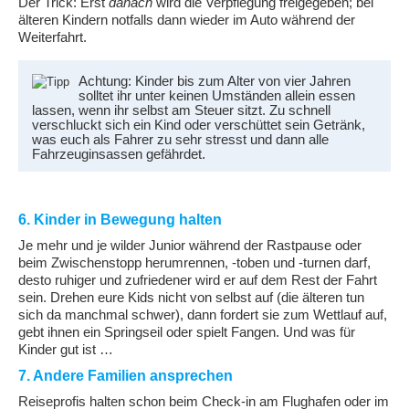
Der Trick: Erst
danach
wird die Verpflegung freigegeben; bei
älteren Kindern notfalls dann wieder im Auto während der
Weiterfahrt.
Achtung: Kinder bis zum Alter von vier Jahren
solltet ihr unter keinen Umständen allein essen
lassen, wenn ihr selbst am Steuer sitzt. Zu schnell
verschluckt sich ein Kind oder verschüttet sein Getränk,
was euch als Fahrer zu sehr stresst und dann alle
Fahrzeuginsassen gefährdet.
6. Kinder in Bewegung halten
Je mehr
und je wilder
Junior während der Rastpause oder
beim Zwischenstopp herumrennen, -toben und -turnen darf,
desto ruhiger und zufriedener wird er auf dem Rest der Fahrt
sein. Drehen eure Kids nicht von selbst auf (die älteren tun
sich da manchmal schwer), dann fordert sie zum Wettlauf auf,
gebt ihnen ein Springseil oder spielt Fangen. Und was für
Kinder gut ist …
7. Andere Familien ansprechen
Reiseprofis halten schon beim Check-in am Flughafen oder im