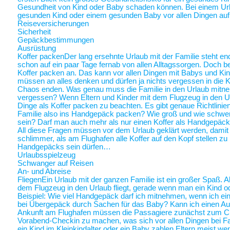
Gesundheit von Kind oder Baby schaden können. Bei einem Ur
gesunden Kind oder einem gesunden Baby vor allen Dingen au
Reiseversicherungen
Sicherheit
Gepäckbestimmungen
Ausrüstung
Koffer packen
Der lang ersehnte Urlaub mit der Familie steht end
schon auf ein paar Tage fernab von allen Alltagssorgen. Doch be
Koffer packen an. Das kann vor allen Dingen mit Babys und Kin
müssen an alles denken und dürfen ja nichts vergessen in die K
Chaos enden. Was genau muss die Familie in den Urlaub mitne
vergessen? Wenn Eltern und Kinder mit dem Flugzeug in den Ur
Dinge als Koffer packen zu beachten. Es gibt genaue Richtlinie
Familie also ins Handgepäck packen? Wie groß und wie schwer 
sein? Darf man auch mehr als nur einen Koffer als Handgepäck
All diese Fragen müssen vor dem Urlaub geklärt werden, damit a
schlimmer, als am Flughafen alle Koffer auf den Kopf stellen zu
Handgepäcks sein dürfen…
Urlaubsspielzeug
Schwanger auf Reisen
An- und Abreise
Fliegen
Ein Urlaub mit der ganzen Familie ist ein großer Spaß. A
dem Flugzeug in den Urlaub fliegt, gerade wenn man ein Kind o
Beispiel: Wie viel Handgepäck darf ich mitnehmen, wenn ich ein 
bei Übergepäck durch Sachen für das Baby? Kann ich einen Au
Ankunft am Flughafen müssen die Passagiere zunächst zum Chec
Vorabend-Checkin zu machen, was sich vor allen Dingen bei Fa
ein Kind im Kleinkindalter oder ein Baby zahlen Eltern meist weni