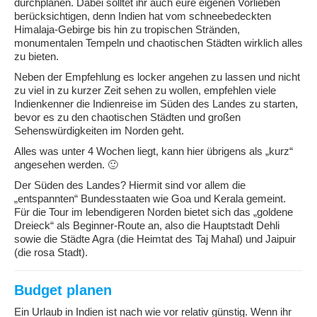
durchplanen. Dabei solltet ihr auch eure eigenen Vorlieben
berücksichtigen, denn Indien hat vom schneebedeckten
Himalaja-Gebirge bis hin zu tropischen Stränden,
monumentalen Tempeln und chaotischen Städten wirklich alles
zu bieten.
Neben der Empfehlung es locker angehen zu lassen und nicht
zu viel in zu kurzer Zeit sehen zu wollen, empfehlen viele
Indienkenner die Indienreise im Süden des Landes zu starten,
bevor es zu den chaotischen Städten und großen
Sehenswürdigkeiten im Norden geht.
Alles was unter 4 Wochen liegt, kann hier übrigens als „kurz“
angesehen werden. 🙂
Der Süden des Landes? Hiermit sind vor allem die
„entspannten“ Bundesstaaten wie Goa und Kerala gemeint.
Für die Tour im lebendigeren Norden bietet sich das „goldene
Dreieck“ als Beginner-Route an, also die Hauptstadt Dehli
sowie die Städte Agra (die Heimtat des Taj Mahal) und Jaipuir
(die rosa Stadt).
Budget planen
Ein Urlaub in Indien ist nach wie vor relativ günstig. Wenn ihr