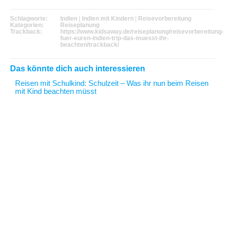
Schlagworte:
Indien
|
Indien mit Kindern
|
Reisevorbereitung
Kategorien:
Reiseplanung
Trackback:
https://www.kidsaway.de/reiseplanung/reisevorbereitung-
fuer-euren-indien-trip-das-muesst-ihr-
beachten/trackback/
Das könnte dich auch interessieren
Reisen mit Schulkind
: Schulzeit – Was ihr nun beim Reisen
mit Kind beachten müsst