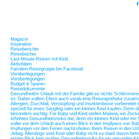
Magazin
Inspiration
Reiseberichte
Reisebücher
Last-Minute-Reisen mit Kind
Aktivitäten
Familien-Reisegruppe bei Facebook
Vorüberlegungen
Vorüberlegungen
Budget & Sparen
Reisedokumente
Gesundheit
Im Urlaub mit der Familie gibt es nichts Schlimmer
ist. Daher sollten Eltern auch vorab eine Reiseapotheke zusam
Allergien, Durchfall, Verstopfung und Insektenbisse vorbereite
speziell für einen Säugling oder ein kleines Kind kaufen. Denn 
besonders wichtig. Für Baby und Kind stellen Malaria, ein Zec
erhöhtes Gesundheitsrisiko dar, denn ein kleines Kind oder ein 
sollte vor dem Urlaub auch einen Blick in den Impfpass von Ba
Impfungen vor den Ferien nachzuholen. Beim Reisen in den Url
Jetlag. Allerdings sind Kind oder Baby nicht so stark davon betr
ersten Blick kein großes Gesundheitsrisiko für ein gesundes Ki