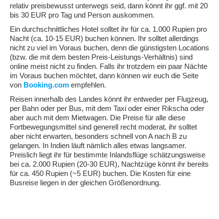
relativ preisbewusst unterwegs seid, dann könnt ihr ggf. mit 20
bis 30 EUR pro Tag und Person auskommen.
Ein durchschnittliches Hotel solltet ihr für ca. 1.000 Rupien pro
Nacht (ca. 10-15 EUR) buchen können. Ihr solltet allerdings
nicht zu viel im Voraus buchen, denn die günstigsten Locations
(bzw. die mit dem besten Preis-Leistungs-Verhältnis) sind
online meist nicht zu finden. Falls ihr trotzdem ein paar Nächte
im Voraus buchen möchtet, dann können wir euch die Seite
von
Booking.com
empfehlen.
Reisen innerhalb des Landes könnt ihr entweder per Flugzeug,
per Bahn oder per Bus, mit dem Taxi oder einer Rikscha oder
aber auch mit dem Mietwagen. Die Preise für alle diese
Fortbewegungsmittel sind generell recht moderat, ihr solltet
aber nicht erwarten, besonders schnell von A nach B zu
gelangen. In Indien läuft nämlich alles etwas langsamer.
Preislich liegt ihr für bestimmte Inlandsflüge schätzungsweise
bei ca. 2.000 Rupien (20-30 EUR), Nachtzüge könnt ihr bereits
für ca. 450 Rupien (~5 EUR) buchen. Die Kosten für eine
Busreise liegen in der gleichen Größenordnung.