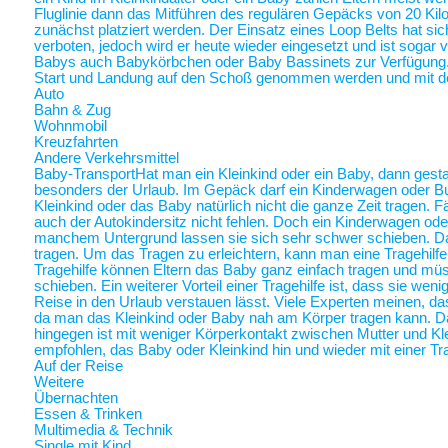
Fluglinie dann das Mitführen des regulären Gepäcks von 20 Ki
zunächst platziert werden. Der Einsatz eines Loop Belts hat sic
verboten, jedoch wird er heute wieder eingesetzt und ist sogar
Babys auch Babykörbchen oder Baby Bassinets zur Verfügung
Start und Landung auf den Schoß genommen werden und mit 
Auto
Bahn & Zug
Wohnmobil
Kreuzfahrten
Andere Verkehrsmittel
Baby-Transport
Hat man ein Kleinkind oder ein Baby, dann gestalt
besonders der Urlaub. Im Gepäck darf ein Kinderwagen oder Bugg
Kleinkind oder das Baby natürlich nicht die ganze Zeit tragen. 
auch der Autokindersitz nicht fehlen. Doch ein Kinderwagen oder
manchem Untergrund lassen sie sich sehr schwer schieben. Da 
tragen. Um das Tragen zu erleichtern, kann man eine Tragehilf
Tragehilfe können Eltern das Baby ganz einfach tragen und m
schieben. Ein weiterer Vorteil einer Tragehilfe ist, dass sie we
Reise in den Urlaub verstauen lässt. Viele Experten meinen, das
da man das Kleinkind oder Baby nah am Körper tragen kann.
hingegen ist mit weniger Körperkontakt zwischen Mutter und Kl
empfohlen, das Baby oder Kleinkind hin und wieder mit einer Tra
Auf der Reise
Weitere
Übernachten
Essen & Trinken
Multimedia & Technik
Single mit Kind