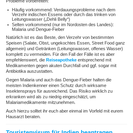
Probleme vorbereiten:
Häufig vorkommend: Verdauungsprobleme nach dem
Verzehr indischen Essens oder durch das trinken von
Leitungswasser („Dehli Belly“)
Selten vorkommend (nur im Nordosten des Landes):
Malaria und Dengue-Fieber
Natürlich ist es das Beste, den Verzehr von bestimmten
Speisen (Salate, Obst, ungekochtes Essen, Street Food ganz
allgemein) und Getränken (Leitungswasser, offenes Wasser)
komplett zu vermeiden. Für den Fall der Fälle ist es aber
empfehlenswert, die
Reiseapotheke
entsprechend mit
Medikamenten gegen akuten Durchfall und ggf. sogar mit
Antibiotika auszustatten.
Gegen Malaria und auch das Dengue-Fieber halten die
meisten Indienkenner einen Schutz durch wirksame
Insektensprays für ausreichend. Das Risiko wirklich zu
erkranken wird als zu niedrig eingeschätzt, um
Malariamedikamente mitzunehmen.
Auch hierzu solltet ihr euch aber einmal im Vorfeld mit eurem
Hausarzt beraten.
Touristenvisum für Indien beantragen