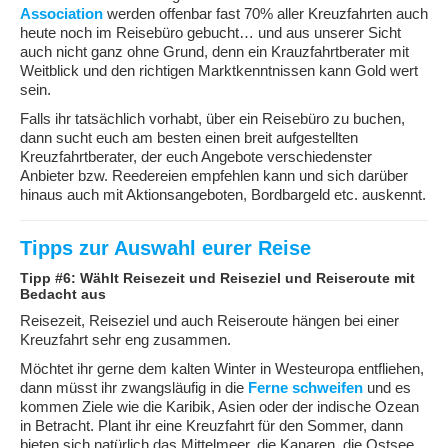
Association
werden offenbar fast 70% aller Kreuzfahrten auch
heute noch im Reisebüro gebucht… und aus unserer Sicht
auch nicht ganz ohne Grund, denn ein Krauzfahrtberater mit
Weitblick und den richtigen Marktkenntnissen kann Gold wert
sein.
Falls ihr tatsächlich vorhabt, über ein Reisebüro zu buchen,
dann sucht euch am besten einen breit aufgestellten
Kreuzfahrtberater, der euch Angebote verschiedenster
Anbieter bzw. Reedereien empfehlen kann und sich darüber
hinaus auch mit Aktionsangeboten, Bordbargeld etc. auskennt.
Tipps zur Auswahl eurer Reise
Tipp #6: Wählt Reisezeit und Reiseziel und Reiseroute mit
Bedacht aus
Reisezeit, Reiseziel und auch Reiseroute hängen bei einer
Kreuzfahrt sehr eng zusammen.
Möchtet ihr gerne dem kalten Winter in Westeuropa entfliehen,
dann müsst ihr zwangsläufig in die
Ferne schweifen
und es
kommen Ziele wie die Karibik, Asien oder der indische Ozean
in Betracht. Plant ihr eine Kreuzfahrt für den Sommer, dann
bieten sich natürlich das Mittelmeer, die Kanaren, die Ostsee