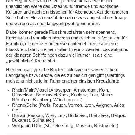
Der Begriff Kreuzfahrt steht ja meist für das Gefühl der
unendlichen Weite des Ozeans, für fremde und exotische
Kulturen und auch ein bisschen für Abenteuer. Auf der anderen
Seite haben Flusskreuzfahrten ein etwas angestaubtes Image
und werden als eher langweilig wahrgenommen.
Dabei können gerade Flusskreuzfahrten sehr spannend,
Ereignis- und vor allem abwechslungsreich sein. Vor allem für
Familien, die gerne Städtereisen unternehmen, kann eine
Flusskreuzfahrt zu einem tollen Erlebnis werden, das aufgrund
der kleineren Schiffe noch dazu viel intimer ist als eine
„gewöhnliche“ Kreuzfahrt.
Hier ein paar typische Routen inklusive der wesentlichen
Landgänge bzw. Städte, die es zu besichtigen gibt (allerdings
meistens nicht alle im Rahmen einer einzigen Kreuzfahrt):
Rhein/Main/Mosel (Antwerpen, Amsterdam, Köln,
Düsseldorf, Bernkastel-Kues, Koblenz, Trier, Mainz,
Nürnberg, Bamberg, Würzburg etc.)
Rhone/Seine (Paris, Rouen, Vernon, Lyon, Avignon, Arles
etc.)
Donau (Passau, Wien, Linz, Budapest, Bratislava, Belgrad,
Bukarest, Sulina etc.)
Wolga und Don (St. Petersburg, Moskau, Rostov etc.)