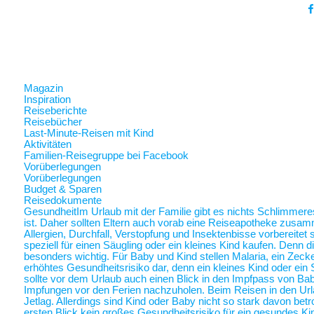
Magazin
Inspiration
Reiseberichte
Reisebücher
Last-Minute-Reisen mit Kind
Aktivitäten
Familien-Reisegruppe bei Facebook
Vorüberlegungen
Vorüberlegungen
Budget & Sparen
Reisedokumente
Gesundheit
Im Urlaub mit der Familie gibt es nichts Schlimmer
ist. Daher sollten Eltern auch vorab eine Reiseapotheke zusam
Allergien, Durchfall, Verstopfung und Insektenbisse vorbereite
speziell für einen Säugling oder ein kleines Kind kaufen. Denn 
besonders wichtig. Für Baby und Kind stellen Malaria, ein Zec
erhöhtes Gesundheitsrisiko dar, denn ein kleines Kind oder ein 
sollte vor dem Urlaub auch einen Blick in den Impfpass von Ba
Impfungen vor den Ferien nachzuholen. Beim Reisen in den Url
Jetlag. Allerdings sind Kind oder Baby nicht so stark davon betr
ersten Blick kein großes Gesundheitsrisiko für ein gesundes Ki