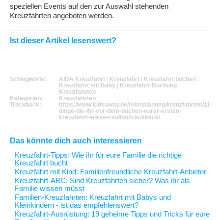
speziellen Events auf den zur Auswahl stehenden
Kreuzfahrten angeboten werden.
Ist dieser Artikel lesenswert?
Schlagworte:
AIDA Kreuzfahrt
|
Kreuzfahrt
|
Kreuzfahrt buchen
|
Kreuzfahrt mit Baby
|
Kreuzfahrt-Buchung
|
Kreuzfahrten
Kategorien:
Kreuzfahrten
Trackback:
https://www.kidsaway.de/reiseplanung/kreuzfahrten/11-
dinge-die-ihr-vor-dem-buchen-eurer-ersten-
kreuzfahrt-wissen-solltet/trackback/
Das könnte dich auch interessieren
Kreuzfahrt-Tipps
: Wie ihr für eure Familie die richtige
Kreuzfahrt bucht
Kreuzfahrt mit Kind
: Familienfreundliche Kreuzfahrt-Anbieter
Kreuzfahrt-ABC
: Sind Kreuzfahrten sicher? Was ihr als
Familie wissen müsst
Familien-Kreuzfahrten
: Kreuzfahrt mit Babys und
Kleinkindern - ist das empfehlenswert?
Kreuzfahrt-Ausrüstung
: 19 geheime Tipps und Tricks für eure