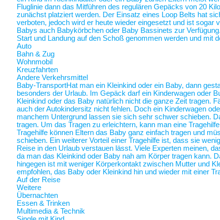
Fluglinie dann das Mitführen des regulären Gepäcks von 20 Ki
zunächst platziert werden. Der Einsatz eines Loop Belts hat sic
verboten, jedoch wird er heute wieder eingesetzt und ist sogar
Babys auch Babykörbchen oder Baby Bassinets zur Verfügung
Start und Landung auf den Schoß genommen werden und mit 
Auto
Bahn & Zug
Wohnmobil
Kreuzfahrten
Andere Verkehrsmittel
Baby-Transport
Hat man ein Kleinkind oder ein Baby, dann gestalt
besonders der Urlaub. Im Gepäck darf ein Kinderwagen oder Bugg
Kleinkind oder das Baby natürlich nicht die ganze Zeit tragen. 
auch der Autokindersitz nicht fehlen. Doch ein Kinderwagen oder
manchem Untergrund lassen sie sich sehr schwer schieben. Da 
tragen. Um das Tragen zu erleichtern, kann man eine Tragehilf
Tragehilfe können Eltern das Baby ganz einfach tragen und m
schieben. Ein weiterer Vorteil einer Tragehilfe ist, dass sie we
Reise in den Urlaub verstauen lässt. Viele Experten meinen, das
da man das Kleinkind oder Baby nah am Körper tragen kann.
hingegen ist mit weniger Körperkontakt zwischen Mutter und Kl
empfohlen, das Baby oder Kleinkind hin und wieder mit einer Tra
Auf der Reise
Weitere
Übernachten
Essen & Trinken
Multimedia & Technik
Single mit Kind