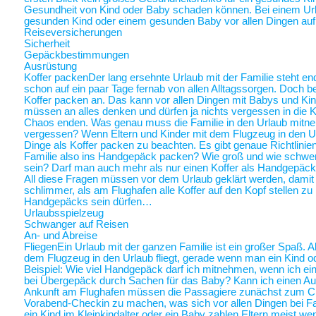
Gesundheit von Kind oder Baby schaden können. Bei einem Ur
gesunden Kind oder einem gesunden Baby vor allen Dingen au
Reiseversicherungen
Sicherheit
Gepäckbestimmungen
Ausrüstung
Koffer packen
Der lang ersehnte Urlaub mit der Familie steht end
schon auf ein paar Tage fernab von allen Alltagssorgen. Doch be
Koffer packen an. Das kann vor allen Dingen mit Babys und Kin
müssen an alles denken und dürfen ja nichts vergessen in die K
Chaos enden. Was genau muss die Familie in den Urlaub mitne
vergessen? Wenn Eltern und Kinder mit dem Flugzeug in den Ur
Dinge als Koffer packen zu beachten. Es gibt genaue Richtlinie
Familie also ins Handgepäck packen? Wie groß und wie schwer 
sein? Darf man auch mehr als nur einen Koffer als Handgepäck
All diese Fragen müssen vor dem Urlaub geklärt werden, damit a
schlimmer, als am Flughafen alle Koffer auf den Kopf stellen zu
Handgepäcks sein dürfen…
Urlaubsspielzeug
Schwanger auf Reisen
An- und Abreise
Fliegen
Ein Urlaub mit der ganzen Familie ist ein großer Spaß. A
dem Flugzeug in den Urlaub fliegt, gerade wenn man ein Kind o
Beispiel: Wie viel Handgepäck darf ich mitnehmen, wenn ich ein 
bei Übergepäck durch Sachen für das Baby? Kann ich einen Au
Ankunft am Flughafen müssen die Passagiere zunächst zum Chec
Vorabend-Checkin zu machen, was sich vor allen Dingen bei Fa
ein Kind im Kleinkindalter oder ein Baby zahlen Eltern meist weni