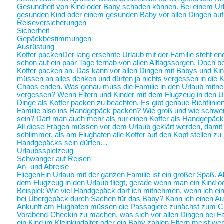
Gesundheit von Kind oder Baby schaden können. Bei einem Ur
gesunden Kind oder einem gesunden Baby vor allen Dingen au
Reiseversicherungen
Sicherheit
Gepäckbestimmungen
Ausrüstung
Koffer packen
Der lang ersehnte Urlaub mit der Familie steht end
schon auf ein paar Tage fernab von allen Alltagssorgen. Doch be
Koffer packen an. Das kann vor allen Dingen mit Babys und Kin
müssen an alles denken und dürfen ja nichts vergessen in die K
Chaos enden. Was genau muss die Familie in den Urlaub mitne
vergessen? Wenn Eltern und Kinder mit dem Flugzeug in den Ur
Dinge als Koffer packen zu beachten. Es gibt genaue Richtlinie
Familie also ins Handgepäck packen? Wie groß und wie schwer 
sein? Darf man auch mehr als nur einen Koffer als Handgepäck
All diese Fragen müssen vor dem Urlaub geklärt werden, damit a
schlimmer, als am Flughafen alle Koffer auf den Kopf stellen zu
Handgepäcks sein dürfen…
Urlaubsspielzeug
Schwanger auf Reisen
An- und Abreise
Fliegen
Ein Urlaub mit der ganzen Familie ist ein großer Spaß. A
dem Flugzeug in den Urlaub fliegt, gerade wenn man ein Kind o
Beispiel: Wie viel Handgepäck darf ich mitnehmen, wenn ich ein 
bei Übergepäck durch Sachen für das Baby? Kann ich einen Au
Ankunft am Flughafen müssen die Passagiere zunächst zum Chec
Vorabend-Checkin zu machen, was sich vor allen Dingen bei Fa
ein Kind im Kleinkindalter oder ein Baby zahlen Eltern meist weni