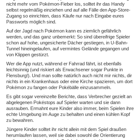
nicht mehr vom Pokémon-Fieber los, solltet ihr das Handy
selbst regelmäßig einziehen und auf alle Fälle den App-Store-
Zugang so einrichten, dass Käufe nur nach Eingabe eures
Passworts möglich sind.
Auf der Jagd nach Pokémon kann es ziemlich gefährlich
werden, und das ganz unbemerkt: So sind übereifrige Spieler
schon auf hohe, ungesicherte Dächer gestiegen, in U-Bahn-
Tunnel hineingelaufen, auf vermintes Gelände gegangen und
von Klippen gestürzt.
Wer die App nutzt, während er Fahrrad fährt, ist ebenfalls
leichtsinnig (und riskiert als Erwachsener sogar Punkte in
Flensburg!). Und man sollte natürlich auch nicht mir nichts, dir
nichts in ein Krankenhaus oder eine Kirche spazieren, um dort
Pokémon zu fangen oder Pokébälle einzusammeln.
Es gibt sogar vereinzelte Berichte, dass Verbrecher gezielt an
abgelegenen Pokéstops auf Spieler warten und sie dann
ausrauben. Ermahnt eure Kinder also immer, beim Spielen ihre
echte Umgebung im Auge zu behalten und einen kühlen Kopf
zu bewahren.
Jüngere Kinder solltet ihr nicht allein mit dem Spiel draußen
herumlaufen lassen, weil sie dabei sowohl die Orientierung