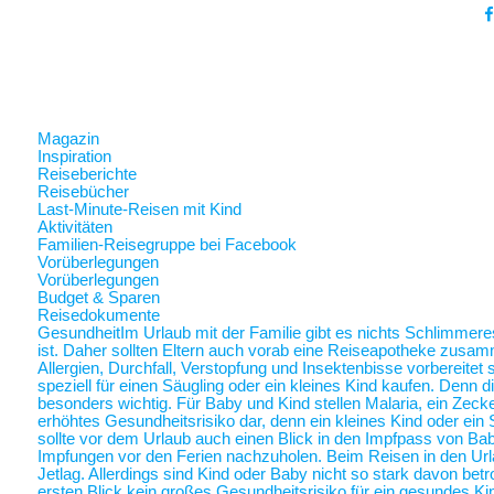
Magazin
Inspiration
Reiseberichte
Reisebücher
Last-Minute-Reisen mit Kind
Aktivitäten
Familien-Reisegruppe bei Facebook
Vorüberlegungen
Vorüberlegungen
Budget & Sparen
Reisedokumente
Gesundheit
Im Urlaub mit der Familie gibt es nichts Schlimmer
ist. Daher sollten Eltern auch vorab eine Reiseapotheke zusam
Allergien, Durchfall, Verstopfung und Insektenbisse vorbereite
speziell für einen Säugling oder ein kleines Kind kaufen. Denn 
besonders wichtig. Für Baby und Kind stellen Malaria, ein Zec
erhöhtes Gesundheitsrisiko dar, denn ein kleines Kind oder ein 
sollte vor dem Urlaub auch einen Blick in den Impfpass von Ba
Impfungen vor den Ferien nachzuholen. Beim Reisen in den Url
Jetlag. Allerdings sind Kind oder Baby nicht so stark davon betr
ersten Blick kein großes Gesundheitsrisiko für ein gesundes Ki