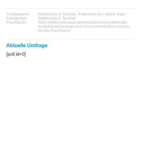
Schlagworte:
Multimedia & Technik
|
Pokemon Go
|
Spiele-Apps
Kategorien:
Multimedia & Technik
Trackback:
https://www.kidsaway.de/reiseplanung/multimedia-
technik/pokemon-go-auf-reisen-mit-kindern-nutzen-
na-klar/trackback/
Aktuelle Umfrage
[poll id=0]