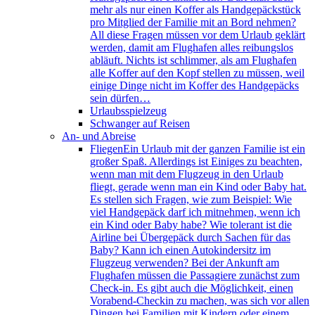
mehr als nur einen Koffer als Handgepäckstück
pro Mitglied der Familie mit an Bord nehmen?
All diese Fragen müssen vor dem Urlaub geklärt
werden, damit am Flughafen alles reibungslos
abläuft. Nichts ist schlimmer, als am Flughafen
alle Koffer auf den Kopf stellen zu müssen, weil
einige Dinge nicht im Koffer des Handgepäcks
sein dürfen…
Urlaubsspielzeug
Schwanger auf Reisen
An- und Abreise
Fliegen
Ein Urlaub mit der ganzen Familie ist ein
großer Spaß. Allerdings ist Einiges zu beachten,
wenn man mit dem Flugzeug in den Urlaub
fliegt, gerade wenn man ein Kind oder Baby hat.
Es stellen sich Fragen, wie zum Beispiel: Wie
viel Handgepäck darf ich mitnehmen, wenn ich
ein Kind oder Baby habe? Wie tolerant ist die
Airline bei Übergepäck durch Sachen für das
Baby? Kann ich einen Autokindersitz im
Flugzeug verwenden? Bei der Ankunft am
Flughafen müssen die Passagiere zunächst zum
Check-in. Es gibt auch die Möglichkeit, einen
Vorabend-Checkin zu machen, was sich vor allen
Dingen bei Familien mit Kindern oder einem