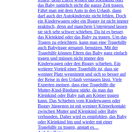
das Baby natürlich nicht die ganze Zeit tragen.
Fährt man mit dem Auto in den Urlaub, dann
darf auch der Autokindersitz nicht fehlen. Doch
ein Kinderwagen oder ein Buggy ist nicht immer
praktisch, denn auf manchem Untergrund lassen
sie sich sehr schwer schieben. Da ist es besser,
das Kleinkind oder das Baby zu tragen. Um das
Tragen zu erleichtern, kann man eine Tragehilfe
auch Babytrage genannt, benutzen. Mit der
Tragehilfe können Eltern das Baby ganz einfach
tragen und müssen nicht immer den
Kinderwagen oder den Buggy schieben. Ein
weiterer Vorteil einer Tragehilfe ist, dass sie
weniger Platz wegnimmt und sich so besser auf
der Reise in den Urlaub verstauen lässt. Viele
Experten meinen, dass eine Tragehilfe die
Mutter-Kind-Bindung stärkt, da man das
Kleinkind oder Baby nah am Körper tragen
kann. Das Schieben vom Kinderwagen oder
Buggy hingegen ist mit weniger Körperkontakt
zwischen Mutter und Kleinkind oder Baby
verbunden. Daher wird es empfohlen, das Baby
oder Kleinkind hin und wieder mit einer
Tragehilfe zu tragen, anstatt es…