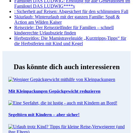
Familotel DAS LUDWIG
: Erholung für alle Generationen im
Familotel DAS LUDWIG****s
: Sicherheit auf Reisen: Abgesichert für den schlimmsten Fall
Skiurlaub
: Winterurlaub mit der ganzen Familie: Spaß &
Action am Wilden Kaiser
Reiseziele
: Der Reisezielfinder für Familien – schnell
kindgerechte Urlaubsziele finden
Herbstzeitlos
: Die Mamistravelguide „Kurztripps-Tipps“ für
die Herbstferien mit Kind und Kegel
Das könnte dich auch interessieren
Mit Kleinpackungen Gepäckgewicht reduzieren
Segeltörn mit Kindern – aber sicher!