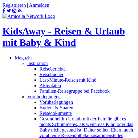
Registrieren
|
Anmelden
KidsAway - Reisen & Urlaub
mit Baby & Kind
Magazin
Inspiration
Reiseberichte
Reisebücher
Last-Minute-Reisen mit Kind
Aktivitäten
Familien-Reisegruppe bei Facebook
Vorüberlegungen
Vorüberlegungen
Budget & Sparen
Reisedokumente
Gesundheit
Im Urlaub mit der Familie gibt es
nichts Schlimmeres, als wenn das Kind oder das
Baby nicht gesund ist. Daher sollten Eltern auch
vorab eine Reiseapotheke zusammenstellen,