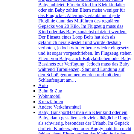
Baby anbietet. Für ein Kind im Kleinkindalter
oder ein Baby zahlen Eltern meist weniger für
das Flugticket. Allerdings erlaubt nicht jede
Fluglinie dann das Mitführen des regulären
Gepäcks von 20 Kilo. Im Flugzeug muss das
Kind oder das Baby zunächst platziert werden.
Der Einsatz eines Loop Belts hat sich als
gefährlich herausgestellt und wurde deshalb
verboten, jedoch wird er heute wieder eingesetzt
und ist sogar vorgeschrieben. Im Flugzeug stehen
Eltern von Babys auch Babykörbchen oder Baby
Bassinets zur Verfügung. Jedoch muss das Baby
während Turbulenzen, Start und Landung auf
den Schoß genommen werden und mit dem
Schlaufengurt am…
Auto
Bahn & Zug
Wohnmobil
Kreuzfahrten
Andere Verkehrsmittel
Baby-Transport
Hat man ein Kleinkind oder ein
Baby, dann gestalten sich viele alltägliche Dinge
als schwierig, besonders der Urlaub. Im Gepäck
darf ein Kinderwagen oder Buggy natürlich nicht
fehlen, denn Eltern wollen das Kleinkind oder