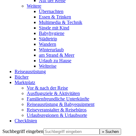
Auf der Reise
Weitere
Übernachten
Essen & Trinken
Multimedia & Technik
Single mit Kind
Babyhygiene
Städtetrip
Wandern
Winterurlaub
am Strand & Meer
Urlaub zu Hause
Weltreise
Reiseausrüstung
Bücher
Marktplatz
Vor & nach der Reise
Ausflugsziele & Aktivitäten
Familienfreundliche Unterkünfte
Reiseausrüstung & Babyequipment
Reiseveranstalter & Reisebüros
Urlaubsregionen & Urlaubsorte
Checklisten
Suchbegriff eingeben
» Suchen