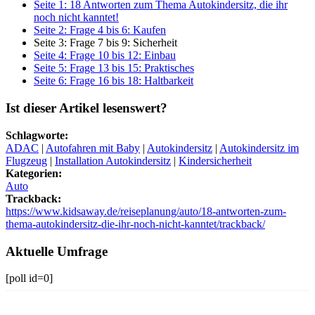
Seite 1: 18 Antworten zum Thema Autokindersitz, die ihr
noch nicht kanntet!
Seite 2: Frage 4 bis 6: Kaufen
Seite 3: Frage 7 bis 9: Sicherheit
Seite 4: Frage 10 bis 12: Einbau
Seite 5: Frage 13 bis 15: Praktisches
Seite 6: Frage 16 bis 18: Haltbarkeit
Ist dieser Artikel lesenswert?
Schlagworte:
ADAC
|
Autofahren mit Baby
|
Autokindersitz
|
Autokindersitz im
Flugzeug
|
Installation Autokindersitz
|
Kindersicherheit
Kategorien:
Auto
Trackback:
https://www.kidsaway.de/reiseplanung/auto/18-antworten-zum-
thema-autokindersitz-die-ihr-noch-nicht-kanntet/trackback/
Aktuelle Umfrage
[poll id=0]