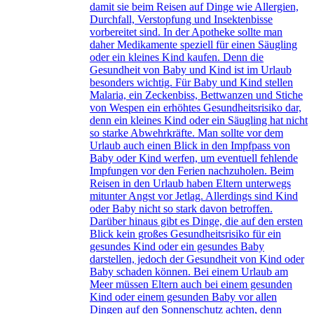
damit sie beim Reisen auf Dinge wie Allergien,
Durchfall, Verstopfung und Insektenbisse
vorbereitet sind. In der Apotheke sollte man
daher Medikamente speziell für einen Säugling
oder ein kleines Kind kaufen. Denn die
Gesundheit von Baby und Kind ist im Urlaub
besonders wichtig. Für Baby und Kind stellen
Malaria, ein Zeckenbiss, Bettwanzen und Stiche
von Wespen ein erhöhtes Gesundheitsrisiko dar,
denn ein kleines Kind oder ein Säugling hat nicht
so starke Abwehrkräfte. Man sollte vor dem
Urlaub auch einen Blick in den Impfpass von
Baby oder Kind werfen, um eventuell fehlende
Impfungen vor den Ferien nachzuholen. Beim
Reisen in den Urlaub haben Eltern unterwegs
mitunter Angst vor Jetlag. Allerdings sind Kind
oder Baby nicht so stark davon betroffen.
Darüber hinaus gibt es Dinge, die auf den ersten
Blick kein großes Gesundheitsrisiko für ein
gesundes Kind oder ein gesundes Baby
darstellen, jedoch der Gesundheit von Kind oder
Baby schaden können. Bei einem Urlaub am
Meer müssen Eltern auch bei einem gesunden
Kind oder einem gesunden Baby vor allen
Dingen auf den Sonnenschutz achten, denn