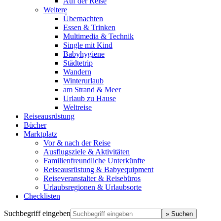
Auf der Reise
Weitere
Übernachten
Essen & Trinken
Multimedia & Technik
Single mit Kind
Babyhygiene
Städtetrip
Wandern
Winterurlaub
am Strand & Meer
Urlaub zu Hause
Weltreise
Reiseausrüstung
Bücher
Marktplatz
Vor & nach der Reise
Ausflugsziele & Aktivitäten
Familienfreundliche Unterkünfte
Reiseausrüstung & Babyequipment
Reiseveranstalter & Reisebüros
Urlaubsregionen & Urlaubsorte
Checklisten
Suchbegriff eingeben
» Suchen