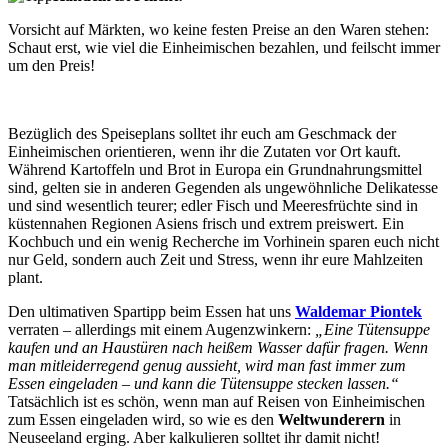
Vorsicht auf Märkten, wo keine festen Preise an den Waren stehen:
Schaut erst, wie viel die Einheimischen bezahlen, und feilscht immer
um den Preis!
Bezüglich des Speiseplans solltet ihr euch am Geschmack der
Einheimischen orientieren, wenn ihr die Zutaten vor Ort kauft.
Während Kartoffeln und Brot in Europa ein Grundnahrungsmittel
sind, gelten sie in anderen Gegenden als ungewöhnliche Delikatesse
und sind wesentlich teurer; edler Fisch und Meeresfrüchte sind in
küstennahen Regionen Asiens frisch und extrem preiswert. Ein
Kochbuch und ein wenig Recherche im Vorhinein sparen euch nicht
nur Geld, sondern auch Zeit und Stress, wenn ihr eure Mahlzeiten
plant.
Den ultimativen Spartipp beim Essen hat uns
Waldemar Piontek
verraten – allerdings mit einem Augenzwinkern:
„Eine
Tütensuppe
kaufen und an Haustüren
nach heißem Wasser dafür
fragen. Wenn
man mitleiderregend genug
aussieht, wird man fast immer
zum
Essen eingeladen – und kann die Tütensuppe stecken lassen
.“
Tatsächlich ist es schön, wenn man auf Reisen von Einheimischen
zum Essen eingeladen wird, so wie es den
Weltwunderern
in
Neuseeland erging. Aber kalkulieren solltet ihr damit nicht!