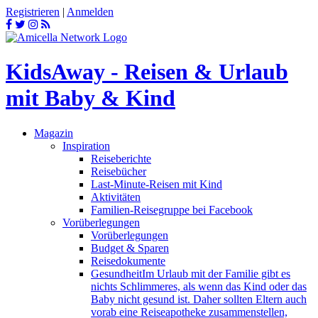
Registrieren
|
Anmelden
KidsAway - Reisen & Urlaub
mit Baby & Kind
Magazin
Inspiration
Reiseberichte
Reisebücher
Last-Minute-Reisen mit Kind
Aktivitäten
Familien-Reisegruppe bei Facebook
Vorüberlegungen
Vorüberlegungen
Budget & Sparen
Reisedokumente
Gesundheit
Im Urlaub mit der Familie gibt es
nichts Schlimmeres, als wenn das Kind oder das
Baby nicht gesund ist. Daher sollten Eltern auch
vorab eine Reiseapotheke zusammenstellen,