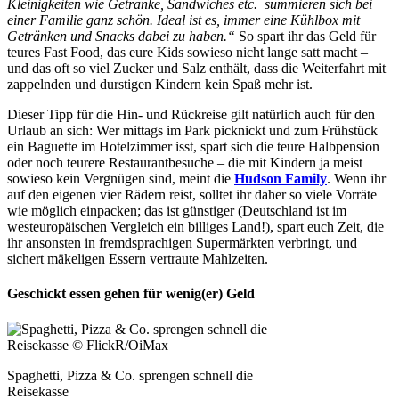
Kleinigkeiten wie Getränke, Sandwiches etc. summieren sich bei
einer Familie ganz schön. Ideal ist es, immer eine Kühlbox mit
Getränken und Snacks dabei zu haben.“
So spart ihr das Geld für
teures Fast Food, das eure Kids sowieso nicht lange satt macht –
und das oft so viel Zucker und Salz enthält, dass die Weiterfahrt mit
zappelnden und durstigen Kindern kein Spaß mehr ist.
Dieser Tipp für die Hin- und Rückreise gilt natürlich auch für den
Urlaub an sich: Wer mittags im Park picknickt und zum Frühstück
ein Baguette im Hotelzimmer isst, spart sich die teure Halbpension
oder noch teurere Restaurantbesuche – die mit Kindern ja meist
sowieso kein Vergnügen sind, meint die
Hudson Family
. Wenn ihr
auf den eigenen vier Rädern reist, solltet ihr daher so viele Vorräte
wie möglich einpacken; das ist günstiger (Deutschland ist im
westeuropäischen Vergleich ein billiges Land!), spart euch Zeit, die
ihr ansonsten in fremdsprachigen Supermärkten verbringt, und
sichert mäkeligen Essern vertraute Mahlzeiten.
Geschickt essen gehen für wenig(er) Geld
Spaghetti, Pizza & Co. sprengen schnell die
Reisekasse