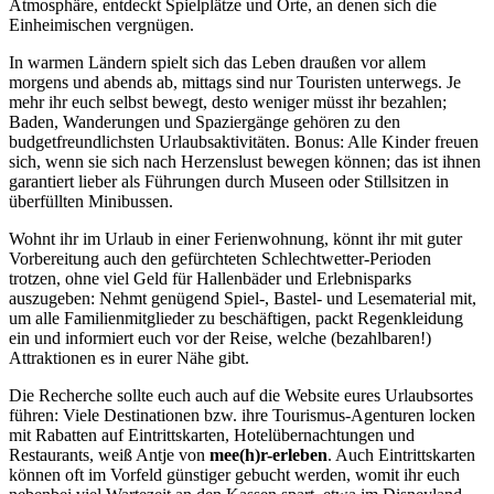
Atmosphäre, entdeckt Spielplätze und Orte, an denen sich die
Einheimischen vergnügen.
In warmen Ländern spielt sich das Leben draußen vor allem
morgens und abends ab, mittags sind nur Touristen unterwegs. Je
mehr ihr euch selbst bewegt, desto weniger müsst ihr bezahlen;
Baden, Wanderungen und Spaziergänge gehören zu den
budgetfreundlichsten Urlaubsaktivitäten. Bonus: Alle Kinder freuen
sich, wenn sie sich nach Herzenslust bewegen können; das ist ihnen
garantiert lieber als Führungen durch Museen oder Stillsitzen in
überfüllten Minibussen.
Wohnt ihr im Urlaub in einer Ferienwohnung, könnt ihr mit guter
Vorbereitung auch den gefürchteten Schlechtwetter-Perioden
trotzen, ohne viel Geld für Hallenbäder und Erlebnisparks
auszugeben: Nehmt genügend Spiel-, Bastel- und Lesematerial mit,
um alle Familienmitglieder zu beschäftigen, packt Regenkleidung
ein und informiert euch vor der Reise, welche (bezahlbaren!)
Attraktionen es in eurer Nähe gibt.
Die Recherche sollte euch auch auf die Website eures Urlaubsortes
führen: Viele Destinationen bzw. ihre Tourismus-Agenturen locken
mit Rabatten auf Eintrittskarten, Hotelübernachtungen und
Restaurants, weiß Antje von
mee(h)r-erleben
. Auch Eintrittskarten
können oft im Vorfeld günstiger gebucht werden, womit ihr euch