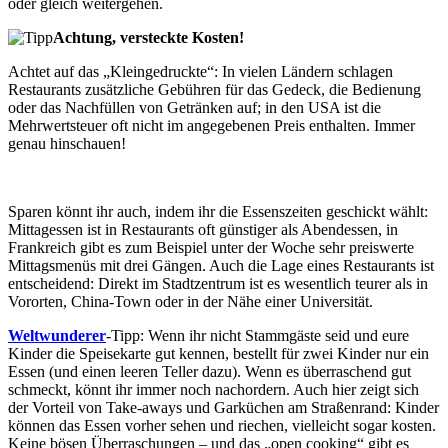
oder gleich weitergehen.
Achtung, versteckte Kosten!
Achtet auf das „Kleingedruckte“: In vielen Ländern schlagen
Restaurants zusätzliche Gebühren für das Gedeck, die Bedienung
oder das Nachfüllen von Getränken auf; in den USA ist die
Mehrwertsteuer oft nicht im angegebenen Preis enthalten. Immer
genau hinschauen!
Sparen könnt ihr auch, indem ihr die Essenszeiten geschickt wählt:
Mittagessen ist in Restaurants oft günstiger als Abendessen, in
Frankreich gibt es zum Beispiel unter der Woche sehr preiswerte
Mittagsmenüs mit drei Gängen. Auch die Lage eines Restaurants ist
entscheidend: Direkt im Stadtzentrum ist es wesentlich teurer als in
Vororten, China-Town oder in der Nähe einer Universität.
Weltwunderer
-Tipp: Wenn ihr nicht Stammgäste seid und eure
Kinder die Speisekarte gut kennen, bestellt für zwei Kinder nur ein
Essen (und einen leeren Teller dazu). Wenn es überraschend gut
schmeckt, könnt ihr immer noch nachordern. Auch hier zeigt sich
der Vorteil von Take-aways und Garküchen am Straßenrand: Kinder
können das Essen vorher sehen und riechen, vielleicht sogar kosten.
Keine bösen Überraschungen – und das „open cooking“ gibt es