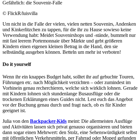
Gefährlich: die Souvenir-Falle
© FlickR/luisvilla
Um nicht in die Falle der vielen, vielen netten Souvenirs, Andenken
und Kinkerlitzchen zu tappen, für die ihr zu Hause sowieso keine
Verwendung habt: Meidet Souvenirshops und -stände, bummelt nur
mit fast leerem Portemonnaie über Märkte und gebt größeren
Kindern einen eigenen kleinen Betrag in die Hand, den sie
selbständig ausgeben können. Betteln um mehr ist verboten!
Do it yourself
Wenn ihr ein knappes Budget habt, solltet ihr auf gebuchte Touren,
Führungen etc. nach Möglichkeit verzichten – oder zumindest im
Vorhinein genau recherchieren, welche sich wirklich lohnen. Gerade
mit Kindern lohnen sich stundenlange Busausflüge oder die
trockenen Erklärungen eines Guides nicht. Lest euch das Angebot
vor der Buchung genau durch und fragt nach, ob es für Kinder
geeignet ist.
Julia von den
Backpacker-Kids
meint: Die allermeisten Ausflüge
und Aktivitäten lassen sich privat genauso organisieren und bieten
dann sogar einen Mehrwert: den Stolz, eine Sehenswürdigkeit selbst
mit öffentlichen Verkehrsmitteln, per Fahrrad oder Moped gefunden