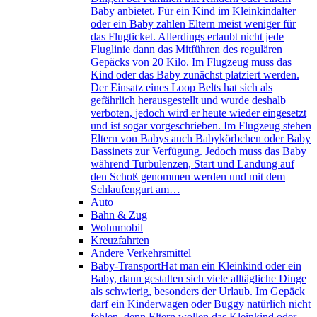
Baby anbietet. Für ein Kind im Kleinkindalter
oder ein Baby zahlen Eltern meist weniger für
das Flugticket. Allerdings erlaubt nicht jede
Fluglinie dann das Mitführen des regulären
Gepäcks von 20 Kilo. Im Flugzeug muss das
Kind oder das Baby zunächst platziert werden.
Der Einsatz eines Loop Belts hat sich als
gefährlich herausgestellt und wurde deshalb
verboten, jedoch wird er heute wieder eingesetzt
und ist sogar vorgeschrieben. Im Flugzeug stehen
Eltern von Babys auch Babykörbchen oder Baby
Bassinets zur Verfügung. Jedoch muss das Baby
während Turbulenzen, Start und Landung auf
den Schoß genommen werden und mit dem
Schlaufengurt am…
Auto
Bahn & Zug
Wohnmobil
Kreuzfahrten
Andere Verkehrsmittel
Baby-Transport
Hat man ein Kleinkind oder ein
Baby, dann gestalten sich viele alltägliche Dinge
als schwierig, besonders der Urlaub. Im Gepäck
darf ein Kinderwagen oder Buggy natürlich nicht
fehlen, denn Eltern wollen das Kleinkind oder