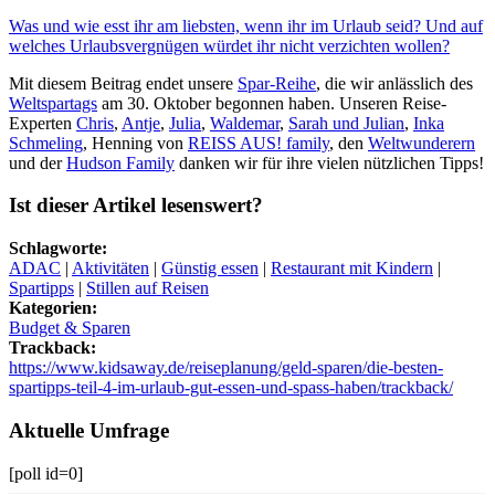
Was und wie esst ihr am liebsten, wenn ihr im Urlaub seid? Und auf
welches Urlaubsvergnügen würdet ihr nicht verzichten wollen?
Mit diesem Beitrag endet unsere
Spar-Reihe
, die wir anlässlich des
Weltspartags
am 30. Oktober begonnen haben. Unseren Reise-
Experten
Chris
,
Antje
,
Julia
,
Waldemar
,
Sarah und Julian
,
Inka
Schmeling
, Henning von
REISS AUS! family
, den
Weltwunderern
und der
Hudson Family
danken wir für ihre vielen nützlichen Tipps!
Ist dieser Artikel lesenswert?
Schlagworte:
ADAC
|
Aktivitäten
|
Günstig essen
|
Restaurant mit Kindern
|
Spartipps
|
Stillen auf Reisen
Kategorien:
Budget & Sparen
Trackback:
https://www.kidsaway.de/reiseplanung/geld-sparen/die-besten-
spartipps-teil-4-im-urlaub-gut-essen-und-spass-haben/trackback/
Aktuelle Umfrage
[poll id=0]