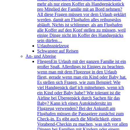
mehr als nur einen Koffer als Handgepäckstück
pro Mitglied der Familie mit an Bord nehmen?
All diese Fragen müssen vor dem Urlaub geklärt
werden, damit am Flughafen alles reibungslos
abläuft. Nichts ist schlimmer, als am Flughafen
alle Koffer auf den Kopf stellen zu müssen, weil
einige Dinge nicht im Koffer des Handgepäcks
sein dürfen…
Urlaubsspielzeug
Schwanger auf Reisen
An- und Abreise
Fliegen
Ein Urlaub mit der ganzen Familie ist ein
großer Spaß. Allerdings ist Einiges zu beachten,
wenn man mit dem Flugzeug in den Urlaub
fliegt, gerade wenn man ein Kind oder Baby hat.
Es stellen sich Fragen, wie zum Beispiel: Wie
viel Handgepäck darf ich mitnehmen, wenn ich
ein Kind oder Baby habe? Wie tolerant ist die
Airline bei Übergepäck durch Sachen für das
Baby? Kann ich einen Autokindersitz im
Flugzeug verwenden? Bei der Ankunft am
Flughafen müssen die Passagiere zunächst zum
Check-in. Es gibt auch die Möglichkeit, einen
Vorabend-Checkin zu machen, was sich vor allen
Dingen bei Familien mit Kindern oder einem