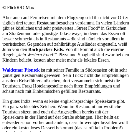
© FlickR/OiMax
Aber auch auf Fernreisen mit dem Flugzeug seid ihr nicht vor Ort zu
täglich drei teuren Restaurantbesuchen verdammt. In vielen Ländern
gibt es köstliches und sehr preiswertes „Street Food“ in Garküchen
am Straßenrand oder günstige Take-aways, in denen das Essen oft
besser schmeckt als in Restaurants – die sind nämlich vor allem in
touristischen Gegenden auf zahlkräftige Ausländer eingestellt, weiß
Julia von den
Backpacker-Kids
. Von ihr kommt auch die eiserne
Regel:
„kein Western Food!“
Pizza und Spaghetti sind zwar bei den
Kindern beliebt, kosten aber meist mehr als lokales Essen.
Waldemar Piontek
ist mit seiner Familie in Südostasien oft in sehr
günstigen Restaurants gewesen. Sein Trick: nicht die Empfehlungen
aus dem Reiseführer aufsuchen, dort versammeln sich meist die
Touristen. Fragt Hotelangestellte nach ihren Empfehlungen und
schaut nach mit Einheimischen gefüllten Restaurants.
Ein gutes Indiz: wenn es keine englischsprachige Speisekarte gibt.
Ein ganz schlechtes Zeichen: Wenn im Restaurant nur westliche
Touristen sitzen und euch die Angestellten bereits mit der
Speisekarte in der Hand auf der Straße abfangen. Hier heißt es:
entweder schon vorher aushandeln, dass ihr weniger bezahlen wollt
oder ein kostenloses Dessert bekommt (das ist oft kein Problem!)