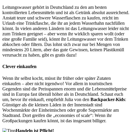
Leitungswasser gehört in Deutschland zu den am besten
kontrollierten Lebensmitteln und ist als Getränk absolut ausreichend.
Anstatt teure und schwere Wasserflaschen zu kaufen, reicht im
Urlaub eine Trinkflasche, die ihr an jedem Wasserhahn nachfüllen
könnt. In vielen anderen Ländern ist das Leitungswasser leider nicht
zum Trinken geeignet – aber wenn ihr wirklich sparen wollt (oder
eine große Familie seid), könnt ihr Leitungswasser vor dem Trinken
abkochen oder filtern. Das lohnt sich zwar nur bei Mengen von
mindestens 20 Litern, aber das gute Gewissen, keinen Plastikmüll
verursacht zu haben, gibt es gratis dazu!
Clever einkaufen
Wenn ihr selbst kocht, müsst ihr früher oder später Zutaten
einkaufen – aber nicht irgendwo! Vor allem in touristischen
Gegenden sind die Preisspannen enorm und die Lebensmittelpreise
sind in Europa fast überall höher als in Deutschland. Schaut euch
um, bevor ihr einkauft, empfiehlt Julia von den
Backpacker-Kids
:
Günstiger als die kleinen Läden in der Innenstadt sind
Wochenmärkte der Einheimischen oder große Supermärkte am
Stadtrand. Dort greifen die „economies of scale“: Wenn ihr
Großpackungen kaufen könnt, ist das insgesamt billiger.
Handeln ist Pflicht!