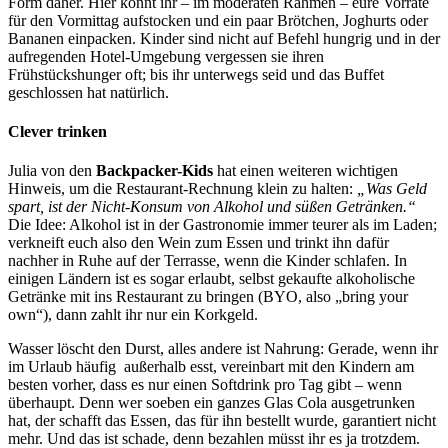
Form daher. Hier könnt ihr – im moderaten Rahmen – eure Vorräte
für den Vormittag aufstocken und ein paar Brötchen, Joghurts oder
Bananen einpacken. Kinder sind nicht auf Befehl hungrig und in der
aufregenden Hotel-Umgebung vergessen sie ihren
Frühstückshunger oft; bis ihr unterwegs seid und das Buffet
geschlossen hat natürlich.
Clever trinken
Julia von den
Backpacker-Kids
hat einen weiteren wichtigen
Hinweis, um die Restaurant-Rechnung klein zu halten:
„Was Geld
spart, ist der Nicht-Konsum von Alkohol und süßen Getränken.“
Die Idee: Alkohol ist in der Gastronomie immer teurer als im Laden;
verkneift euch also den Wein zum Essen und trinkt ihn dafür
nachher in Ruhe auf der Terrasse, wenn die Kinder schlafen. In
einigen Ländern ist es sogar erlaubt, selbst gekaufte alkoholische
Getränke mit ins Restaurant zu bringen (BYO, also „bring your
own“), dann zahlt ihr nur ein Korkgeld.
Wasser löscht den Durst, alles andere ist Nahrung: Gerade, wenn ihr
im Urlaub häufig außerhalb esst, vereinbart mit den Kindern am
besten vorher, dass es nur einen Softdrink pro Tag gibt – wenn
überhaupt. Denn wer soeben ein ganzes Glas Cola ausgetrunken
hat, der schafft das Essen, das für ihn bestellt wurde, garantiert nicht
mehr. Und das ist schade, denn bezahlen müsst ihr es ja trotzdem.