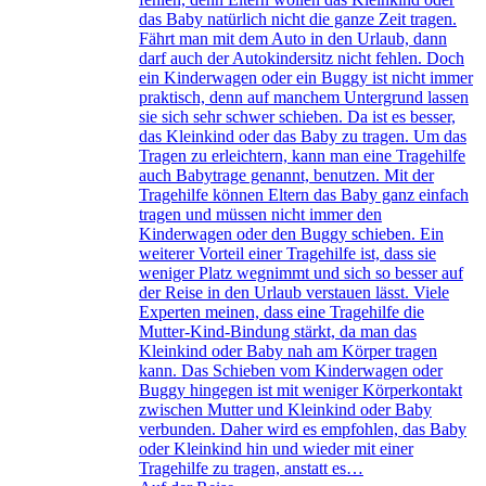
das Baby natürlich nicht die ganze Zeit tragen.
Fährt man mit dem Auto in den Urlaub, dann
darf auch der Autokindersitz nicht fehlen. Doch
ein Kinderwagen oder ein Buggy ist nicht immer
praktisch, denn auf manchem Untergrund lassen
sie sich sehr schwer schieben. Da ist es besser,
das Kleinkind oder das Baby zu tragen. Um das
Tragen zu erleichtern, kann man eine Tragehilfe
auch Babytrage genannt, benutzen. Mit der
Tragehilfe können Eltern das Baby ganz einfach
tragen und müssen nicht immer den
Kinderwagen oder den Buggy schieben. Ein
weiterer Vorteil einer Tragehilfe ist, dass sie
weniger Platz wegnimmt und sich so besser auf
der Reise in den Urlaub verstauen lässt. Viele
Experten meinen, dass eine Tragehilfe die
Mutter-Kind-Bindung stärkt, da man das
Kleinkind oder Baby nah am Körper tragen
kann. Das Schieben vom Kinderwagen oder
Buggy hingegen ist mit weniger Körperkontakt
zwischen Mutter und Kleinkind oder Baby
verbunden. Daher wird es empfohlen, das Baby
oder Kleinkind hin und wieder mit einer
Tragehilfe zu tragen, anstatt es…