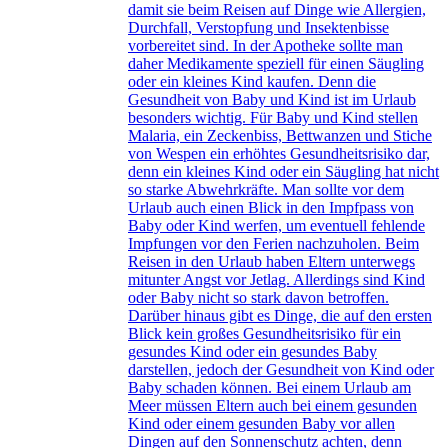
damit sie beim Reisen auf Dinge wie Allergien,
Durchfall, Verstopfung und Insektenbisse
vorbereitet sind. In der Apotheke sollte man
daher Medikamente speziell für einen Säugling
oder ein kleines Kind kaufen. Denn die
Gesundheit von Baby und Kind ist im Urlaub
besonders wichtig. Für Baby und Kind stellen
Malaria, ein Zeckenbiss, Bettwanzen und Stiche
von Wespen ein erhöhtes Gesundheitsrisiko dar,
denn ein kleines Kind oder ein Säugling hat nicht
so starke Abwehrkräfte. Man sollte vor dem
Urlaub auch einen Blick in den Impfpass von
Baby oder Kind werfen, um eventuell fehlende
Impfungen vor den Ferien nachzuholen. Beim
Reisen in den Urlaub haben Eltern unterwegs
mitunter Angst vor Jetlag. Allerdings sind Kind
oder Baby nicht so stark davon betroffen.
Darüber hinaus gibt es Dinge, die auf den ersten
Blick kein großes Gesundheitsrisiko für ein
gesundes Kind oder ein gesundes Baby
darstellen, jedoch der Gesundheit von Kind oder
Baby schaden können. Bei einem Urlaub am
Meer müssen Eltern auch bei einem gesunden
Kind oder einem gesunden Baby vor allen
Dingen auf den Sonnenschutz achten, denn