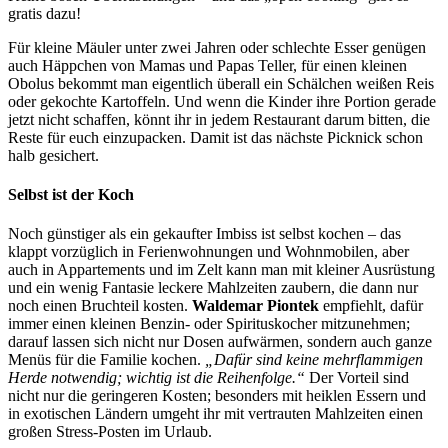
gratis dazu!
Für kleine Mäuler unter zwei Jahren oder schlechte Esser genügen
auch Häppchen von Mamas und Papas Teller, für einen kleinen
Obolus bekommt man eigentlich überall ein Schälchen weißen Reis
oder gekochte Kartoffeln. Und wenn die Kinder ihre Portion gerade
jetzt nicht schaffen, könnt ihr in jedem Restaurant darum bitten, die
Reste für euch einzupacken. Damit ist das nächste Picknick schon
halb gesichert.
Selbst ist der Koch
Noch günstiger als ein gekaufter Imbiss ist selbst kochen – das
klappt vorzüglich in Ferienwohnungen und Wohnmobilen, aber
auch in Appartements und im Zelt kann man mit kleiner Ausrüstung
und ein wenig Fantasie leckere Mahlzeiten zaubern, die dann nur
noch einen Bruchteil kosten.
Waldemar Piontek
empfiehlt, dafür
immer einen kleinen Benzin- oder Spirituskocher mitzunehmen;
darauf lassen sich nicht nur Dosen aufwärmen, sondern auch ganze
Menüs für die Familie kochen.
„Dafür sind keine mehrflammigen
Herde notwendig; wichtig ist die Reihenfolge.“
Der Vorteil sind
nicht nur die geringeren Kosten; besonders mit heiklen Essern und
in exotischen Ländern umgeht ihr mit vertrauten Mahlzeiten einen
großen Stress-Posten im Urlaub.