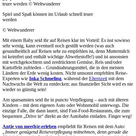
Spiel und Spaß können im Urlaub schnell teuer
werden
© Weltwunderer
Mit einem Baby seid ihr auf Reisen klar im Vorteil: Es isst sowieso
sehr wenig, kann eventuell noch gestillt werden (was auch
gesundheitlich auf Reisen sehr zu empfehlen ist, denn Muttermilch
ist keimfrei und enthält wichtige Abwehrstoffe!) und ist ansonsten
mit weichgekochtem und zerdrücktem Gemüse, Reis und/oder
Kartoffeln zufrieden – Grundnahrungsmittel, die in den meisten
Ländern der Erde wenig kosten. Nicht umsonst empfehlen Reise-
Experten wie
Inka Schmeling
, während der
Elternzeit
mit dem
Nachwuchs die Welt zu entdecken; aus finanzieller Sicht wird es nie
wieder so günstig sein!
Am sparsamsten seid ihr in puncto Verpflegung – auch mit älteren
Kindern – mit dem eigenen Auto oder Wohnmobil unterwegs. Die
einzige Falle, die dann lauert, sind Fast-Food-Restaurants, die zum
bequemen „Drive in“ direkt an der Autobahn einladen. Finger weg!
Antje von mee(h)r-erleben
empfiehlt für Reisen mit dem Auto:
„Immer genügend Reiseverpflegung mitnehmen, denn gerade die