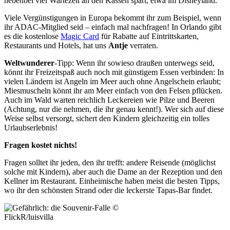
nebenbei viel Wartezeit an den Kassen spart, etwa im Disneyland.
Viele Vergünstigungen in Europa bekommt ihr zum Beispiel, wenn
ihr ADAC-Mitglied seid – einfach mal nachfragen! In Orlando gibt
es die kostenlose
Magic Card
für Rabatte auf Eintrittskarten,
Restaurants und Hotels, hat uns
Antje
verraten.
Weltwunderer
-Tipp: Wenn ihr sowieso draußen unterwegs seid,
könnt ihr Freizeitspaß auch noch mit günstigem Essen verbinden: In
vielen Ländern ist Angeln im Meer auch ohne Angelschein erlaubt;
Miesmuscheln könnt ihr am Meer einfach von den Felsen pflücken.
Auch im Wald warten reichlich Leckereien wie Pilze und Beeren
(Achtung, nur die nehmen, die ihr genau kennt!). Wer sich auf diese
Weise selbst versorgt, sichert den Kindern gleichzeitig ein tolles
Urlaubserlebnis!
Fragen kostet nichts!
Fragen solltet ihr jeden, den ihr trefft: andere Reisende (möglichst
solche mit Kindern), aber auch die Dame an der Rezeption und den
Kellner im Restaurant. Einheimische haben meist die besten Tipps,
wo ihr den schönsten Strand oder die leckerste Tapas-Bar findet.