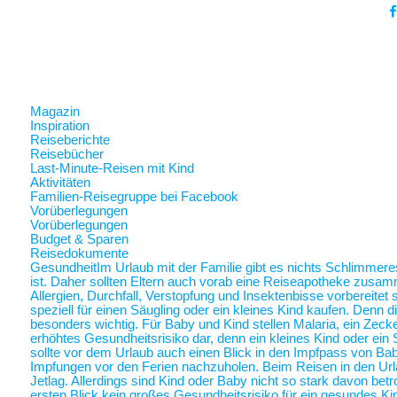
Magazin
Inspiration
Reiseberichte
Reisebücher
Last-Minute-Reisen mit Kind
Aktivitäten
Familien-Reisegruppe bei Facebook
Vorüberlegungen
Vorüberlegungen
Budget & Sparen
Reisedokumente
Gesundheit
Im Urlaub mit der Familie gibt es nichts Schlimmer
ist. Daher sollten Eltern auch vorab eine Reiseapotheke zusam
Allergien, Durchfall, Verstopfung und Insektenbisse vorbereite
speziell für einen Säugling oder ein kleines Kind kaufen. Denn 
besonders wichtig. Für Baby und Kind stellen Malaria, ein Zec
erhöhtes Gesundheitsrisiko dar, denn ein kleines Kind oder ein 
sollte vor dem Urlaub auch einen Blick in den Impfpass von Ba
Impfungen vor den Ferien nachzuholen. Beim Reisen in den Url
Jetlag. Allerdings sind Kind oder Baby nicht so stark davon betr
ersten Blick kein großes Gesundheitsrisiko für ein gesundes Ki