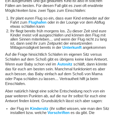
Ein ausgeruhtes und gut gelauntes Kind ist also in solchen
Fällen am besten. Für diesen Fall gibt es zwei oft erwähnte
Möglichkeiten bzw. zwei Tipps zum Einschlafen:
Ihr plant euren Flug so ein, dass euer Kind entweder auf der
Fahrt zum
Flughafen
oder in der Lounge vor dem Abflug
etwas schlafen kann
Ihr fliegt bereits früh morgens los. Zu dieser Zeit sind eure
Kinder meist voll ausgeschlafen und können den Flug mit
allen Sinnen miterleben… und wenn der Flug nicht zu lang
ist, dann seid ihr zum Zeitpunkt der einsetzenden
Mittagsmüdigkeit bereits in der
Unterkunft
angekommen
Auf die Frage hinsichtlich Schlafen im eigenen Sitz versus
Schlafen auf dem Schoß gibt es übrigens keine klare Antwort.
Wenn euer Baby schon viel im
Autositz
schläft, dann könnte
das für euch am besten sein. Manchmal funktioniert es aber
auch besser, das Baby einfach auf dem Schoß von Mama
oder Papa schlafen zu lassen… Vertrautheit hilft ja beim
Einschlafen.
Aber natürlich hängt eine solche Entscheidung noch von ein
paar weiteren Punkten ab, auf die nur ihr selbst für euch eine
Antwort finden könnt. Grundsätzlich lässt sich aber sagen:
der Flug im
Kindersitz
(ihr solltet wissen, wie man den Sitz
installiert bzw. welche
Vorschriften
es da gibt. Die