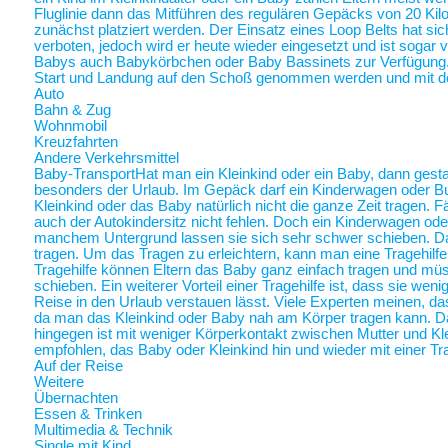
Fluglinie dann das Mitführen des regulären Gepäcks von 20 Ki
zunächst platziert werden. Der Einsatz eines Loop Belts hat sic
verboten, jedoch wird er heute wieder eingesetzt und ist sogar
Babys auch Babykörbchen oder Baby Bassinets zur Verfügung
Start und Landung auf den Schoß genommen werden und mit 
Auto
Bahn & Zug
Wohnmobil
Kreuzfahrten
Andere Verkehrsmittel
Baby-Transport
Hat man ein Kleinkind oder ein Baby, dann gestalt
besonders der Urlaub. Im Gepäck darf ein Kinderwagen oder Bugg
Kleinkind oder das Baby natürlich nicht die ganze Zeit tragen. 
auch der Autokindersitz nicht fehlen. Doch ein Kinderwagen oder
manchem Untergrund lassen sie sich sehr schwer schieben. Da 
tragen. Um das Tragen zu erleichtern, kann man eine Tragehilf
Tragehilfe können Eltern das Baby ganz einfach tragen und m
schieben. Ein weiterer Vorteil einer Tragehilfe ist, dass sie we
Reise in den Urlaub verstauen lässt. Viele Experten meinen, das
da man das Kleinkind oder Baby nah am Körper tragen kann.
hingegen ist mit weniger Körperkontakt zwischen Mutter und Kl
empfohlen, das Baby oder Kleinkind hin und wieder mit einer Tra
Auf der Reise
Weitere
Übernachten
Essen & Trinken
Multimedia & Technik
Single mit Kind