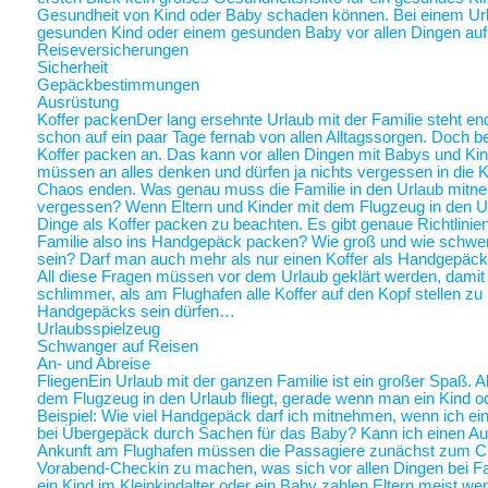
Gesundheit von Kind oder Baby schaden können. Bei einem Ur
gesunden Kind oder einem gesunden Baby vor allen Dingen au
Reiseversicherungen
Sicherheit
Gepäckbestimmungen
Ausrüstung
Koffer packen
Der lang ersehnte Urlaub mit der Familie steht end
schon auf ein paar Tage fernab von allen Alltagssorgen. Doch be
Koffer packen an. Das kann vor allen Dingen mit Babys und Kin
müssen an alles denken und dürfen ja nichts vergessen in die K
Chaos enden. Was genau muss die Familie in den Urlaub mitne
vergessen? Wenn Eltern und Kinder mit dem Flugzeug in den Ur
Dinge als Koffer packen zu beachten. Es gibt genaue Richtlinie
Familie also ins Handgepäck packen? Wie groß und wie schwer 
sein? Darf man auch mehr als nur einen Koffer als Handgepäck
All diese Fragen müssen vor dem Urlaub geklärt werden, damit a
schlimmer, als am Flughafen alle Koffer auf den Kopf stellen zu
Handgepäcks sein dürfen…
Urlaubsspielzeug
Schwanger auf Reisen
An- und Abreise
Fliegen
Ein Urlaub mit der ganzen Familie ist ein großer Spaß. A
dem Flugzeug in den Urlaub fliegt, gerade wenn man ein Kind o
Beispiel: Wie viel Handgepäck darf ich mitnehmen, wenn ich ein 
bei Übergepäck durch Sachen für das Baby? Kann ich einen Au
Ankunft am Flughafen müssen die Passagiere zunächst zum Chec
Vorabend-Checkin zu machen, was sich vor allen Dingen bei Fa
ein Kind im Kleinkindalter oder ein Baby zahlen Eltern meist weni