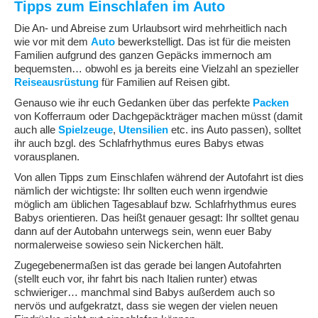
Tipps zum Einschlafen im Auto
Die An- und Abreise zum Urlaubsort wird mehrheitlich nach
wie vor mit dem
Auto
bewerkstelligt. Das ist für die meisten
Familien aufgrund des ganzen Gepäcks immernoch am
bequemsten… obwohl es ja bereits eine Vielzahl an spezieller
Reiseausrüstung
für Familien auf Reisen gibt.
Genauso wie ihr euch Gedanken über das perfekte
Packen
von Kofferraum oder Dachgepäckträger machen müsst (damit
auch alle
Spielzeuge
,
Utensilien
etc. ins Auto passen), solltet
ihr auch bzgl. des Schlafrhythmus eures Babys etwas
vorausplanen.
Von allen Tipps zum Einschlafen während der Autofahrt ist dies
nämlich der wichtigste: Ihr sollten euch wenn irgendwie
möglich am üblichen Tagesablauf bzw. Schlafrhythmus eures
Babys orientieren. Das heißt genauer gesagt: Ihr solltet genau
dann auf der Autobahn unterwegs sein, wenn euer Baby
normalerweise sowieso sein Nickerchen hält.
Zugegebenermaßen ist das gerade bei langen Autofahrten
(stellt euch vor, ihr fahrt bis nach Italien runter) etwas
schwieriger… manchmal sind Babys außerdem auch so
nervös und aufgekratzt, dass sie wegen der vielen neuen