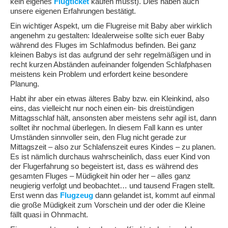
kein eigenes
Flugticket
kaufen müsst). Dies haben auch
unsere eigenen Erfahrungen bestätigt.
Ein wichtiger Aspekt, um die Flugreise mit Baby aber wirklich
angenehm zu gestalten: Idealerweise sollte sich euer Baby
während des Fluges im Schlafmodus befinden. Bei ganz
kleinen Babys ist das aufgrund der sehr regelmäßigen und in
recht kurzen Abständen aufeinander folgenden Schlafphasen
meistens kein Problem und erfordert keine besondere
Planung.
Habt ihr aber ein etwas älteres Baby bzw. ein Kleinkind, also
eins, das vielleicht nur noch einen ein- bis dreistündigen
Mittagsschlaf hält, ansonsten aber meistens sehr agil ist, dann
solltet ihr nochmal überlegen. In diesem Fall kann es unter
Umständen sinnvoller sein, den Flug nicht gerade zur
Mittagszeit – also zur Schlafenszeit eures Kindes – zu planen.
Es ist nämlich durchaus wahrscheinlich, dass euer Kind von
der Flugerfahrung so begeistert ist, dass es während des
gesamten Fluges – Müdigkeit hin oder her – alles ganz
neugierig verfolgt und beobachtet… und tausend Fragen stellt.
Erst wenn das
Flugzeug
dann gelandet ist, kommt auf einmal
die große Müdigkeit zum Vorschein und der oder die Kleine
fällt quasi in Ohnmacht.